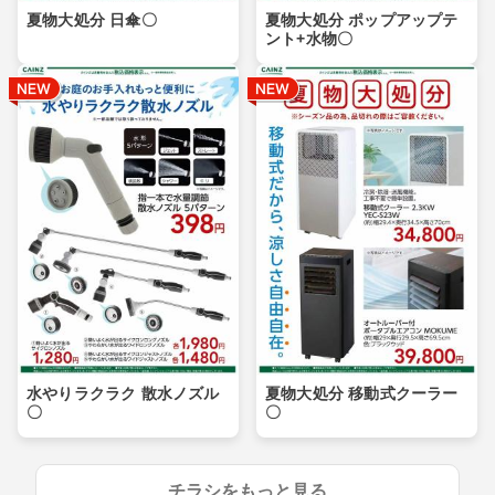
夏物大処分 日傘〇
夏物大処分 ポップアップテ
ント+水物〇
水やりラクラク 散水ノズル
夏物大処分 移動式クーラー
〇
〇
チラシをもっと見る