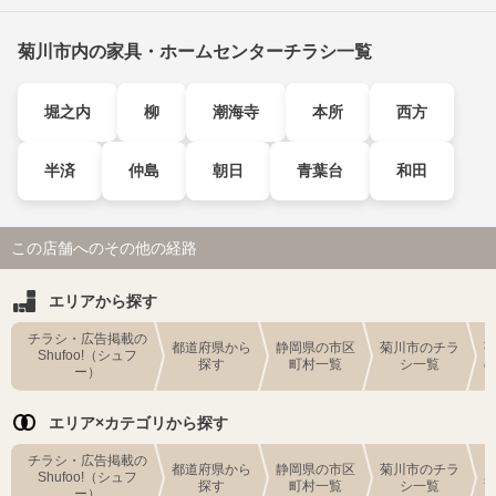
菊川市内の家具・ホームセンターチラシ一覧
堀之内
柳
潮海寺
本所
西方
半済
仲島
朝日
青葉台
和田
この店舗へのその他の経路
エリアから探す
チラシ・広告掲載の
都道府県から
静岡県の市区
菊川市のチラ
Shufoo!（シュフ
探す
町村一覧
シ一覧
ー）
エリア×カテゴリから探す
チラシ・広告掲載の
都道府県から
静岡県の市区
菊川市のチラ
Shufoo!（シュフ
探す
町村一覧
シ一覧
ー）