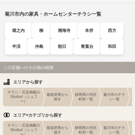
菊川市内の家具・ホームセンターチラシ一覧
堀之内
柳
潮海寺
本所
西方
半済
仲島
朝日
青葉台
和田
この店舗へのその他の経路
エリアから探す
チラシ・広告掲載の
都道府県から
静岡県の市区
菊川市のチラ
Shufoo!（シュフ
探す
町村一覧
シ一覧
ー）
エリア×カテゴリから探す
チラシ・広告掲載の
都道府県から
静岡県の市区
菊川市のチラ
Shufoo!（シュフ
探す
町村一覧
シ一覧
ー）