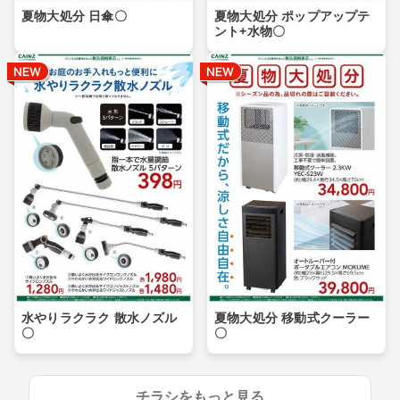
夏物大処分 日傘〇
夏物大処分 ポップアップテ
ント+水物〇
水やりラクラク 散水ノズル
夏物大処分 移動式クーラー
〇
〇
チラシをもっと見る