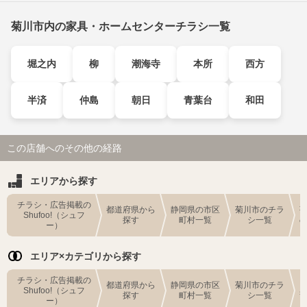
菊川市内の家具・ホームセンターチラシ一覧
堀之内
柳
潮海寺
本所
西方
半済
仲島
朝日
青葉台
和田
この店舗へのその他の経路
エリアから探す
チラシ・広告掲載の
都道府県から
静岡県の市区
菊川市のチラ
Shufoo!（シュフ
探す
町村一覧
シ一覧
ー）
エリア×カテゴリから探す
チラシ・広告掲載の
都道府県から
静岡県の市区
菊川市のチラ
Shufoo!（シュフ
探す
町村一覧
シ一覧
ー）