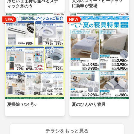
人気のスイートピーナッツ
冷たいまま持ち運べるステ
に新味が登場
ィック氷のう
夏掃除 7/14号○
夏のひんやり寝具
チラシをもっと見る