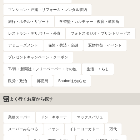
マンション・戸建・リフォーム・レンタル収納
旅行・ホテル・リゾート
学習塾・カルチャー・教育・教習所
レストラン・デリバリー・外食
フォトスタジオ・プリントサービス
アミューズメント
保険・共済・金融
冠婚葬祭・イベント
プレゼントキャンペーン・クーポン
TV局・新聞社・フリーペーパー・その他
生活・くらし
政党・政治
郵便局
Shufoo!お知らせ
よく行くお店から探す
業務スーパー
ドン・キホーテ
マックスバリュ
スーパーみらべる
イオン
イトーヨーカドー
万代