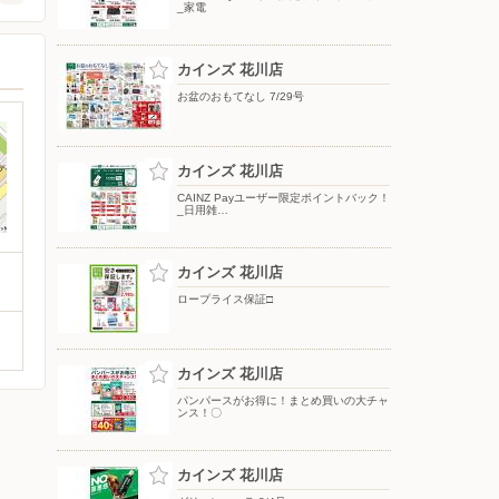
_家電
カインズ 花川店
お盆のおもてなし 7/29号
カインズ 花川店
CAINZ Payユーザー限定ポイントバック！
_日用雑…
カインズ 花川店
ロープライス保証□
カインズ 花川店
パンパースがお得に！まとめ買いの大チャ
ンス！〇
カインズ 花川店