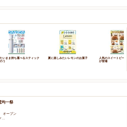
たいまま持ち運べるスティック
夏に楽しみたいレモンのお菓子
人気のスイートピー
のう
が登場
電均一祭
、 オーブン
ケ…