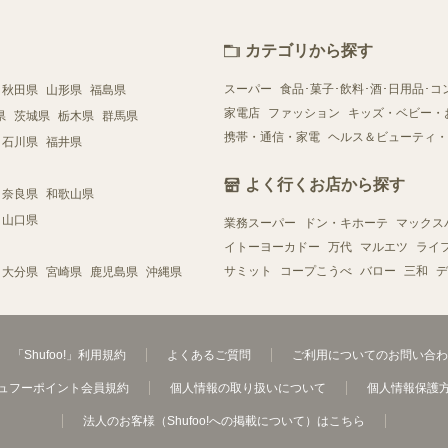
カテゴリから探す
スーパー
食品･菓子･飲料･酒･日用品･コ
秋田県
山形県
福島県
家電店
ファッション
キッズ・ベビー・
県
茨城県
栃木県
群馬県
携帯・通信・家電
ヘルス＆ビューティ・
石川県
福井県
よく行くお店から探す
奈良県
和歌山県
山口県
業務スーパー
ドン・キホーテ
マックス
イトーヨーカドー
万代
マルエツ
ライ
サミット
コープこうべ
バロー
三和
デ
大分県
宮崎県
鹿児島県
沖縄県
「Shufoo!」利用規約
よくあるご質問
ご利用についてのお問い合わ
ュフーポイント会員規約
個人情報の取り扱いについて
個人情報保護
法人のお客様（Shufoo!への掲載について）はこちら