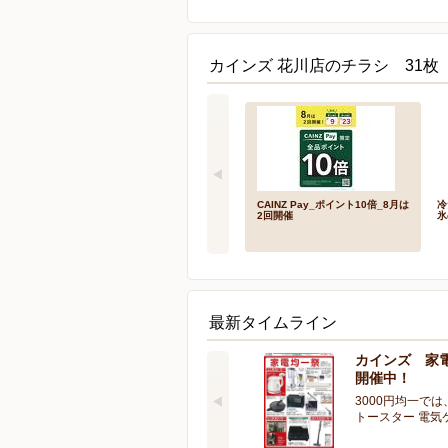
カインズ 花川店のチラシ 31枚
CAINZ Pay_ポイント10倍_8月は
冷
2回開催
氷
最新タイムライン
カインズ 家
開催中！
3000円均一では
トースター 電気