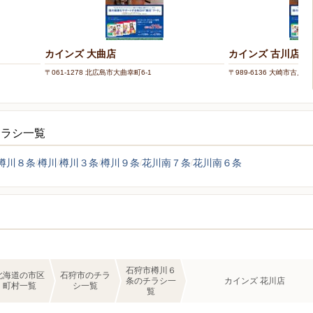
カインズ 大曲店
カインズ 古川店
〒061-1278 北広島市大曲幸町6-1
〒989-6136 大崎市古川穂波
チラシ一覧
樽川８条
樽川
樽川３条
樽川９条
花川南７条
花川南６条
石狩市樽川６
北海道の市区
石狩市のチラ
条のチラシ一
カインズ 花川店
町村一覧
シ一覧
覧