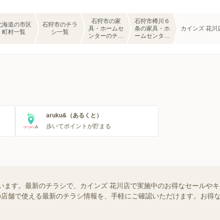
石狩市の家
石狩市樽川６
北海道の市区
石狩市のチラ
具・ホームセ
条の家具・ホ
カインズ 花川
町村一覧
シ一覧
ンターのチラ
ームセンター
シ一覧
のチラシ一覧
aruku&（あるくと）
歩いてポイントが貯まる
います。最新のチラシで、カインズ 花川店で実施中のお得なセールや
お近くの店舗で使える最新のチラシ情報を、手軽にご確認いただけます。お