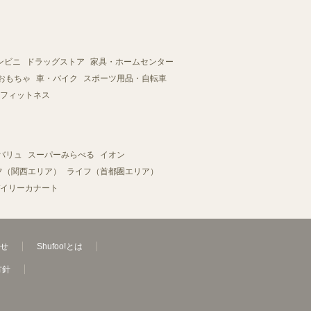
ンビニ
ドラッグストア
家具・ホームセンター
おもちゃ
車・バイク
スポーツ用品・自転車
フィットネス
バリュ
スーパーみらべる
イオン
フ（関西エリア）
ライフ（首都圏エリア）
イリーカナート
せ
Shufoo!とは
方針