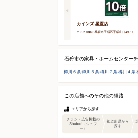
カインズ 星置店
〒006-0860 札幌市手稲区手稲山口497-1
石狩市の家具・ホームセンター
樽川６条
樽川５条
樽川７条
樽川４条
この店舗へのその他の経路
エリアから探す
チラシ・広告掲載の
都道府県から
Shufoo!（シュフ
探す
ー）