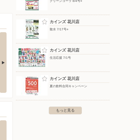
グリーンコーラ 8/4号○
カインズ 花川店
散水 7/17号○
カインズ 花川店
生活応援 7/1号
店
バースデイ/ウイングベイ小樽店
ビッグ
カインズ 花川店
北区屯田八条10-1-1
〒047-0008 北海道小樽市築港11-1
〒001-
夏の飲料合同キャンペーン
もっと見る