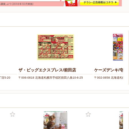
ザ・ビッグエクスプレス/前田店
ケーズデンキ/屯田
目5-20
〒006-0818 北海道札幌市手稲区前田八条10-6-25
〒002-0858 北海道札幌市