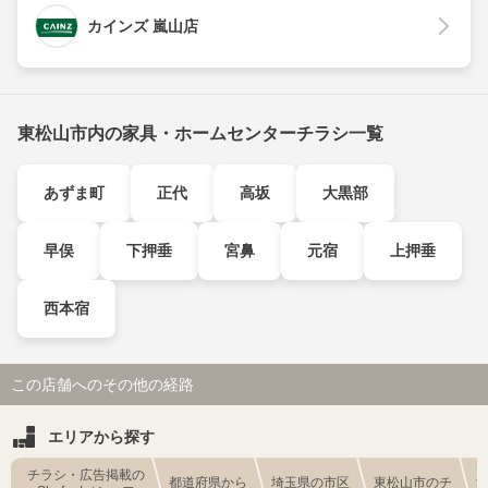
カインズ 嵐山店
東松山市内の家具・ホームセンターチラシ一覧
あずま町
正代
高坂
大黒部
早俣
下押垂
宮鼻
元宿
上押垂
西本宿
この店舗へのその他の経路
エリアから探す
チラシ・広告掲載の
都道府県から
埼玉県の市区
東松山市のチ