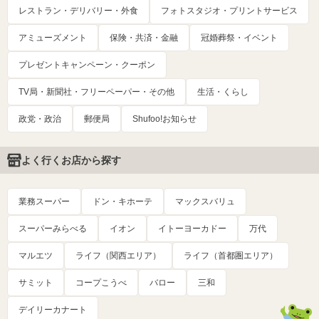
レストラン・デリバリー・外食
フォトスタジオ・プリントサービス
アミューズメント
保険・共済・金融
冠婚葬祭・イベント
プレゼントキャンペーン・クーポン
TV局・新聞社・フリーペーパー・その他
生活・くらし
政党・政治
郵便局
Shufoo!お知らせ
よく行くお店から探す
業務スーパー
ドン・キホーテ
マックスバリュ
スーパーみらべる
イオン
イトーヨーカドー
万代
マルエツ
ライフ（関西エリア）
ライフ（首都圏エリア）
サミット
コープこうべ
バロー
三和
デイリーカナート