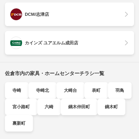
DCM/志津店
カインズ ユアエルム成田店
佐倉市内の家具・ホームセンターチラシ一覧
寺崎
寺崎北
大崎台
表町
羽鳥
宮小路町
六崎
鏑木仲田町
鏑木町
裏新町