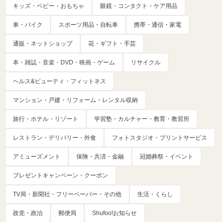
キッズ・ベビー・おもちゃ
眼鏡・コンタクト・ケア用品
車・バイク
スポーツ用品・自転車
携帯・通信・家電
通販・ネットショップ
花・ギフト・手芸
本・雑誌・音楽・DVD・映画・ゲーム
リサイクル
ヘルス&ビューティ・フィットネス
マンション・戸建・リフォーム・レンタル収納
旅行・ホテル・リゾート
学習塾・カルチャー・教育・教習所
レストラン・デリバリー・外食
フォトスタジオ・プリントサービス
アミューズメント
保険・共済・金融
冠婚葬祭・イベント
プレゼントキャンペーン・クーポン
TV局・新聞社・フリーペーパー・その他
生活・くらし
政党・政治
郵便局
Shufoo!お知らせ