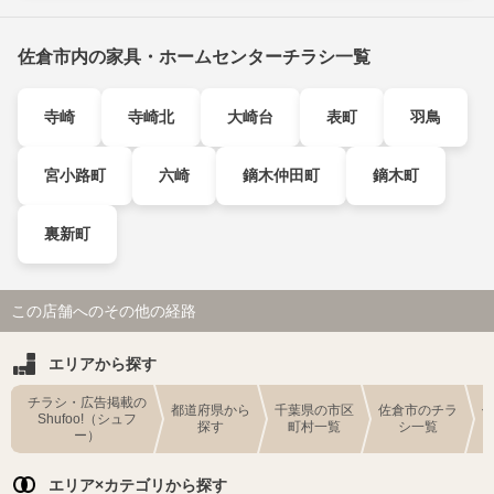
佐倉市内の家具・ホームセンターチラシ一覧
寺崎
寺崎北
大崎台
表町
羽鳥
宮小路町
六崎
鏑木仲田町
鏑木町
裏新町
この店舗へのその他の経路
エリアから探す
チラシ・広告掲載の
都道府県から
千葉県の市区
佐倉市のチラ
Shufoo!（シュフ
探す
町村一覧
シ一覧
ー）
エリア×カテゴリから探す