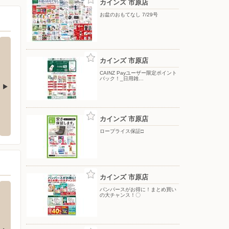
カインズ 市原店
お盆のおもてなし 7/29号
カインズ 市原店
CAINZ Payユーザー限定ポイント
バック！_日用雑…
 五井店
スーパースポーツゼビオ/おゆみ野店
洋服の
カインズ 市原店
五井東1-16-1
〒266-0033 千葉県千葉市緑区おゆみ野南5-19-7
〒290-
ロープライス保証□
カインズ 市原店
パンパースがお得に！まとめ買い
の大チャンス！〇