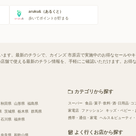
aruku&（あるくと）
歩いてポイントが貯まる
います。最新のチラシで、カインズ 市原店で実施中のお得なセールや
お近くの店舗で使える最新のチラシ情報を、手軽にご確認いただけます。お
カテゴリから探す
スーパー
食品･菓子･飲料･酒･日用品･コ
秋田県
山形県
福島県
家電店
ファッション
キッズ・ベビー・
県
茨城県
栃木県
群馬県
携帯・通信・家電
ヘルス＆ビューティ・
石川県
福井県
よく行くお店から探す
奈良県
和歌山県