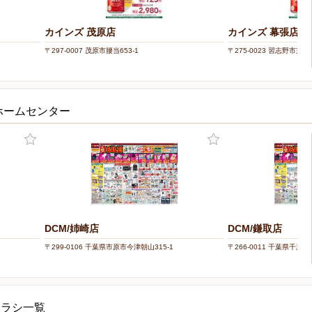
カインズ 茂原店
カインズ 幕張店
〒297-0007 茂原市腰当653-1
〒275-0023 習志野市芝園1
ホームセンター
DCM/姉崎店
DCM/鎌取店
〒299-0106 千葉県市原市今津朝山315-1
〒266-0011 千葉県千葉市
チラシ一覧