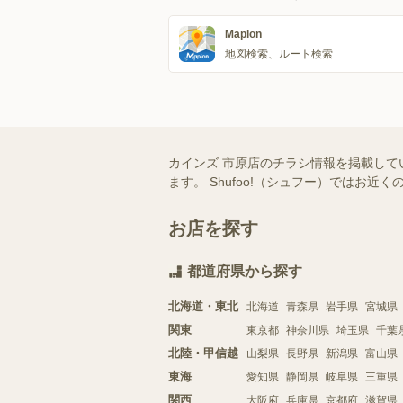
Mapion
地図検索、ルート検索
カインズ 市原店のチラシ情報を掲載して
ます。 Shufoo!（シュフー）では
お店を探す
都道府県から探す
北海道・東北
北海道
青森県
岩手県
宮城県
関東
東京都
神奈川県
埼玉県
千葉
北陸・甲信越
山梨県
長野県
新潟県
富山県
東海
愛知県
静岡県
岐阜県
三重県
関西
大阪府
兵庫県
京都府
滋賀県