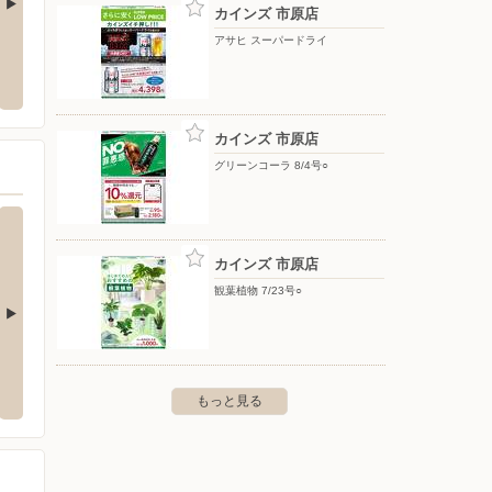
カインズ 市原店
アサヒ スーパードライ
カインズ 船橋習志野店
カイン
-2-1
〒274-0071 船橋市習志野4-12-40
〒285-
1画地
カインズ 市原店
グリーンコーラ 8/4号○
カインズ 市原店
観葉植物 7/23号○
緑区鎌取町273-2
もっと見る