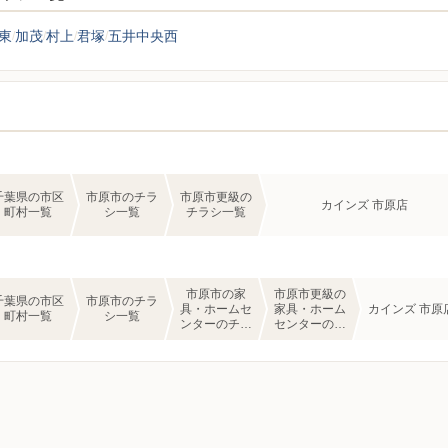
東
加茂
村上
君塚
五井中央西
千葉県の市区
市原市のチラ
市原市更級の
カインズ 市原店
町村一覧
シ一覧
チラシ一覧
市原市の家
市原市更級の
千葉県の市区
市原市のチラ
具・ホームセ
家具・ホーム
カインズ 市原
町村一覧
シ一覧
ンターのチラ
センターのチ
シ一覧
ラシ一覧