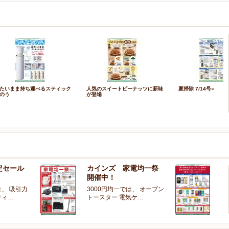
たいまま持ち運べるスティック
人気のスイートピーナッツに新味
夏掃除 7/14号○
のう
が登場
定セール
カインズ 家電均一祭
夏
開催中！
ー
、 吸引力
3000円均一では、 オーブン
夏
ティ…
トースター 電気ケ…
開