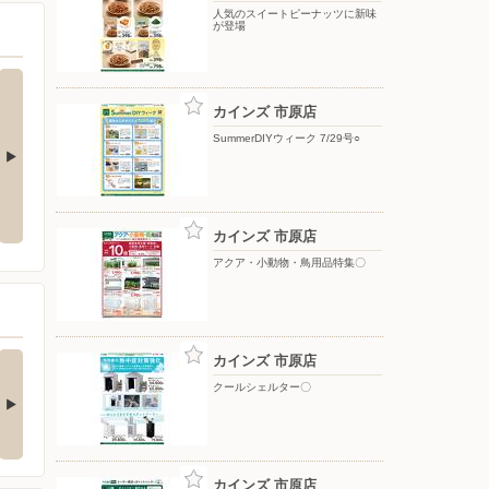
人気のスイートピーナッツに新味
が登場
カインズ 市原店
SummerDIYウィーク 7/29号○
夏のひんやり寝具
ポップアップテント
カインズ 市原店
アクア・小動物・鳥用品特集〇
の酒類合同キャンペ
カインズ 市原店
ン
クールシェルター〇
の酒類合同キャンペーン
催中！ 抽選で最大…
カインズ 市原店