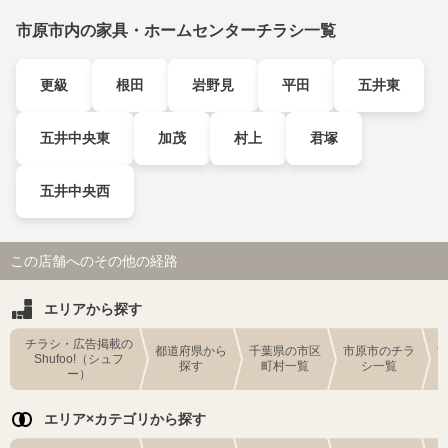
市原市内の家具・ホームセンターチラシ一覧
更級
根田
岩野見
平田
五井東
五井中央東
加茂
村上
君塚
五井中央西
この店舗へのその他の経路
エリアから探す
チラシ・広告掲載の
都道府県から
千葉県の市区
市原市のチラ
Shufoo!（シュフ
探す
町村一覧
シ一覧
ー）
エリア×カテゴリから探す