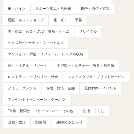
車・バイク
スポーツ用品・自転車
携帯・通信・家電
通販・ネットショップ
花・ギフト・手芸
本・雑誌・音楽・DVD・映画・ゲーム
リサイクル
ヘルス&ビューティ・フィットネス
マンション・戸建・リフォーム・レンタル収納
旅行・ホテル・リゾート
学習塾・カルチャー・教育・教習所
レストラン・デリバリー・外食
フォトスタジオ・プリントサービス
アミューズメント
保険・共済・金融
冠婚葬祭・イベント
プレゼントキャンペーン・クーポン
TV局・新聞社・フリーペーパー・その他
生活・くらし
政党・政治
郵便局
Shufoo!お知らせ