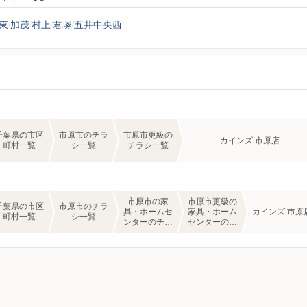
東
加茂
村上
君塚
五井中央西
千葉県の市区
市原市のチラ
市原市更級の
カインズ 市原店
町村一覧
シ一覧
チラシ一覧
市原市の家
市原市更級の
千葉県の市区
市原市のチラ
具・ホームセ
家具・ホーム
カインズ 市原
町村一覧
シ一覧
ンターのチラ
センターのチ
シ一覧
ラシ一覧