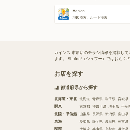
Mapion
地図検索、ルート検索
カインズ 市原店のチラシ情報を掲載して
ます。 Shufoo!（シュフー）では
お店を探す
都道府県から探す
北海道・東北
北海道
青森県
岩手県
宮城県
関東
東京都
神奈川県
埼玉県
千葉
北陸・甲信越
山梨県
長野県
新潟県
富山県
東海
愛知県
静岡県
岐阜県
三重県
関西
大阪府
兵庫県
京都府
滋賀県