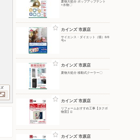
夏物大処分 ポップアップテント
+水物〇
カインズ 市原店
サイエンス・ダイエット（猫）8/8
号○
カインズ 市原店
夏物大処分 移動式クーラー〇
イズ
カインズ 市原店
リフォームおすすめ工事【タクボ
物置】□
カインズ 市原店