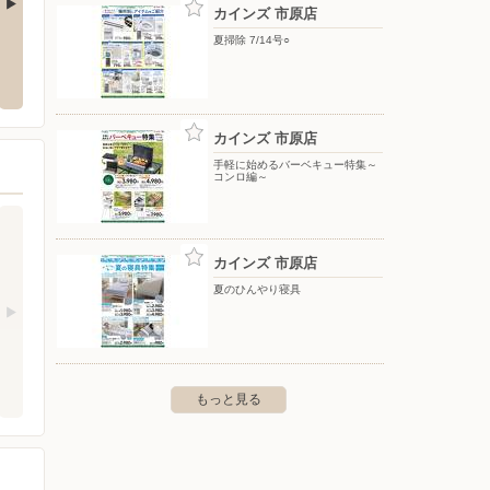
カインズ 市原店
夏掃除 7/14号○
カインズ 船橋習志野店
カイン
-2-1
〒274-0071 船橋市習志野4-12-40
〒285-
1画地
カインズ 市原店
手軽に始めるバーベキュー特集～
コンロ編～
カインズ 市原店
夏のひんやり寝具
もっと見る