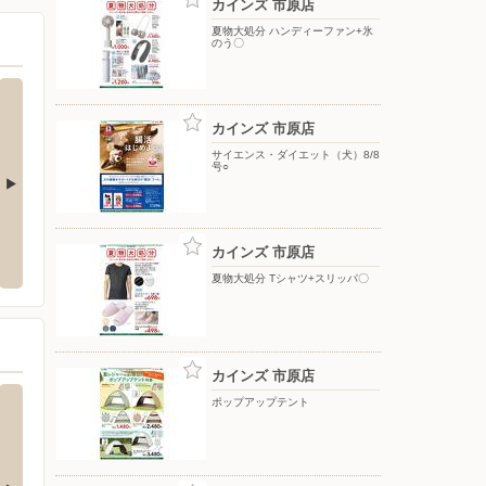
カインズ 市原店
夏物大処分 ハンディーファン+氷
のう〇
カインズ 市原店
サイエンス・ダイエット（犬）8/8
号○
バースデイ/東金店
洋服の
カインズ 市原店
3-19-26 TOPPAN芝浦ビル
〒283-0001 千葉県東金市家之子455-1
〒290-
夏物大処分 Tシャツ+スリッパ〇
カインズ 市原店
ポップアップテント