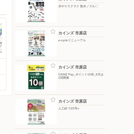
水やりラクラク 散水ノズル〇
カインズ 市原店
e-cycleリニューアル
カインズ 市原店
CAINZ Pay_ポイント10倍_8月は
2回開催
カインズ 市原店
人工砂 7/25号○