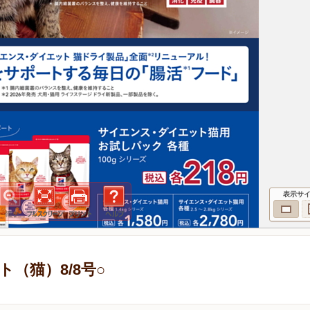
表示サ
（猫）8/8号○