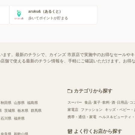
aruku&（あるくと）
歩いてポイントが貯まる
います。最新のチラシで、カインズ 市原店で実施中のお得なセールや
お近くの店舗で使える最新のチラシ情報を、手軽にご確認いただけます。お
カテゴリから探す
スーパー
食品･菓子･飲料･酒･日用品･コ
秋田県
山形県
福島県
家電店
ファッション
キッズ・ベビー・
県
茨城県
栃木県
群馬県
携帯・通信・家電
ヘルス＆ビューティ・
石川県
福井県
よく行くお店から探す
奈良県
和歌山県