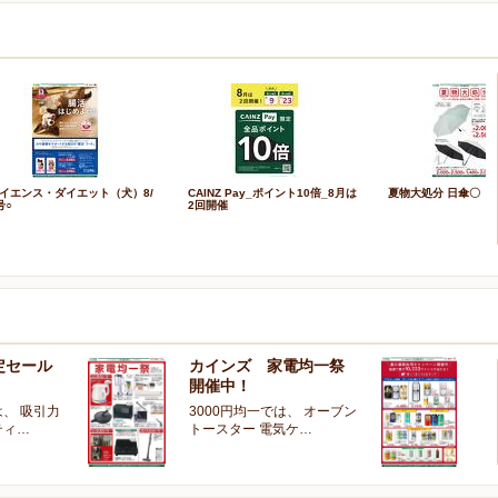
イエンス・ダイエット（犬）8/
CAINZ Pay_ポイント10倍_8月は
夏物大処分 日傘〇
号○
2回開催
定セール
カインズ 家電均一祭
夏
開催中！
ー
、 吸引力
3000円均一では、 オーブン
夏
ティ…
トースター 電気ケ…
開