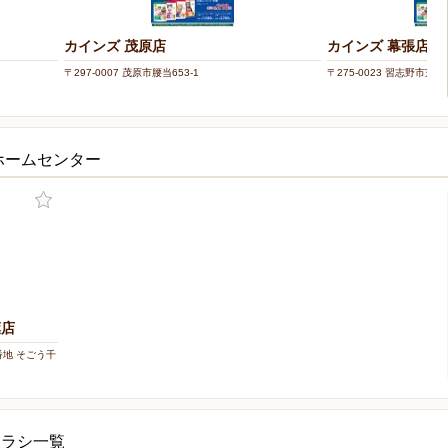
カインズ 茂原店
カインズ 幕張店
〒297-0007 茂原市腰当653-1
〒275-0023 習志野市芝園1
ホームセンター
葉店
0番地 そごう千
チラシ一覧