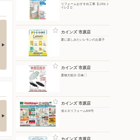
リフォームおすすめ工事【LIXILト
イレ】□
カインズ 市原店
夏に楽しみたいレモンのお菓子
夏物大処分 ポップアップテント
水やりラクラク 散水ノズル〇
+水物〇
カインズ 市原店
夏物大処分 日傘〇
の酒類合同キャンペ
カインズ 市原店
ン
省エネリフォーム8/8号
の酒類合同キャンペーン
催中！ 抽選で最大…
カインズ 市原店