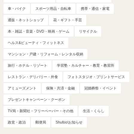
車・バイク
スポーツ用品・自転車
携帯・通信・家電
通販・ネットショップ
花・ギフト・手芸
本・雑誌・音楽・DVD・映画・ゲーム
リサイクル
ヘルス&ビューティ・フィットネス
マンション・戸建・リフォーム・レンタル収納
旅行・ホテル・リゾート
学習塾・カルチャー・教育・教習所
レストラン・デリバリー・外食
フォトスタジオ・プリントサービス
アミューズメント
保険・共済・金融
冠婚葬祭・イベント
プレゼントキャンペーン・クーポン
TV局・新聞社・フリーペーパー・その他
生活・くらし
政党・政治
郵便局
Shufoo!お知らせ