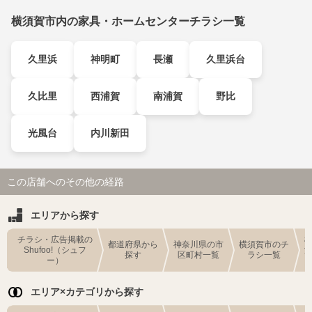
横須賀市内の家具・ホームセンターチラシ一覧
久里浜
神明町
長瀬
久里浜台
久比里
西浦賀
南浦賀
野比
光風台
内川新田
この店舗へのその他の経路
エリアから探す
チラシ・広告掲載の
都道府県から
神奈川県の市
横須賀市のチ
Shufoo!（シュフ
探す
区町村一覧
ラシ一覧
ー）
エリア×カテゴリから探す