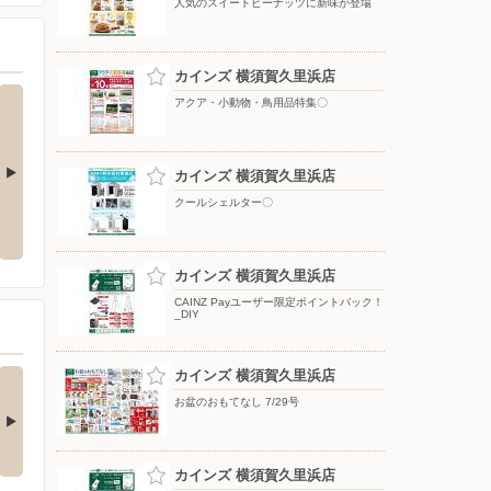
人気のスイートピーナッツに新味が登場
カインズ 横須賀久里浜店
アクア・小動物・鳥用品特集〇
カインズ 横須賀久里浜店
クールシェルター〇
夏のひんやり寝具
ポップアップテント
カインズ 横須賀久里浜店
CAINZ Payユーザー限定ポイントバック！
_DIY
の酒類合同キャンペ
カインズ 横須賀久里浜店
ン
お盆のおもてなし 7/29号
の酒類合同キャンペーン
催中！ 抽選で最大…
カインズ 横須賀久里浜店