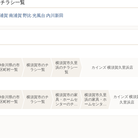
ーチラシ一覧
浦賀
南浦賀
野比
光風台
内川新田
横須賀市久里
神奈川県の市
横須賀市のチ
浜のチラシ一
カインズ 横須賀久里浜店
区町村一覧
ラシ一覧
覧
横須賀市の家
横須賀市久里
カインズ 横須
神奈川県の市
横須賀市のチ
具・ホームセ
浜の家具・ホ
区町村一覧
ラシ一覧
久里浜店
ンターのチラ
ームセンター
シ一覧
のチラシ一覧