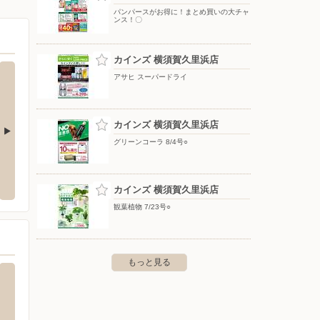
パンパースがお得に！まとめ買いの大チャ
ンス！〇
カインズ 横須賀久里浜店
アサヒ スーパードライ
カインズ 横須賀久里浜店
グリーンコーラ 8/4号○
ハックドラッグ/久里浜店
東京靴
須賀市佐原１-７-３
〒239-0831 神奈川県横須賀市久里浜2-18-15
〒238-
カインズ 横須賀久里浜店
観葉植物 7/23号○
もっと見る