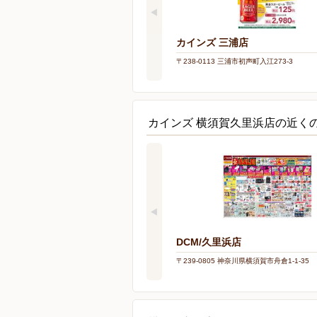
カインズ 三浦店
〒238-0113 三浦市初声町入江273-3
カインズ 横須賀久里浜店の近く
DCM/久里浜店
〒239-0805 神奈川県横須賀市舟倉1-1-35