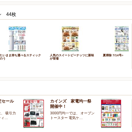
 44枚
たいまま持ち運べるスティック
人気のスイートピーナッツに新味
夏掃除 7/14号○
のう
が登場
定セール
カインズ 家電均一祭
夏
開催中！
ー
、 吸引力
3000円均一では、 オーブン
夏
ティ…
トースター 電気ケ…
開