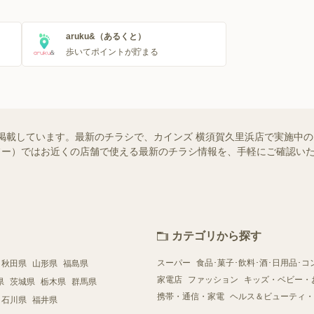
aruku&（あるくと）
歩いてポイントが貯まる
掲載しています。最新のチラシで、カインズ 横須賀久里浜店で実施中
（シュフー）ではお近くの店舗で使える最新のチラシ情報を、手軽にご確認
カテゴリから探す
スーパー
食品･菓子･飲料･酒･日用品･コ
秋田県
山形県
福島県
家電店
ファッション
キッズ・ベビー・
県
茨城県
栃木県
群馬県
携帯・通信・家電
ヘルス＆ビューティ・
石川県
福井県