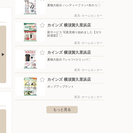
夏物大処分 ハンディーファン+氷のう〇
家具･ホームセンター
カインズ 横須賀久里浜店
新サービス 写真見積り始めました【ガス
給湯器】〇
家具･ホームセンター
カインズ 横須賀久里浜店
夏物大処分 Tシャツ+スリッパ〇
比店
ノジマ/野比店
Shu
家具･ホームセンター
ア）
賀市野比1-40-23
〒239-0841 神奈川県横須賀市野比1-5-1
カインズ 横須賀久里浜店
〒000-00
ポップアップテント
家具･ホームセンター
もっと見る