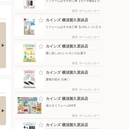
リフォームおすすめ工事【タクボ物置】□
家具･ホームセンター
カインズ 横須賀久里浜店
リフォームおすすめ工事【LIXILトイレ】□
家具･ホームセンター
カインズ 横須賀久里浜店
夏に楽しみたいレモンのお菓子
夏物大処分 ポップアップテント
水やりラクラク 散水ノズル〇
+水物〇
家具･ホームセンター
カインズ 横須賀久里浜店
夏物大処分 日傘〇
家具･ホームセンター
の酒類合同キャンペ
カインズ 横須賀久里浜店
ン
省エネリフォーム8/8号
の酒類合同キャンペーン
催中！ 抽選で最大…
家具･ホームセンター
カインズ 横須賀久里浜店