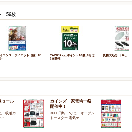
 59枚
イエンス・ダイエット（猫）8/
CAINZ Pay_ポイント10倍_8月は
夏物大処分 日傘〇
号○
2回開催
定セール
カインズ 家電均一祭
夏
開催中！
ー
、 吸引力
3000円均一では、 オーブン
夏
ティ…
トースター 電気ケ…
開