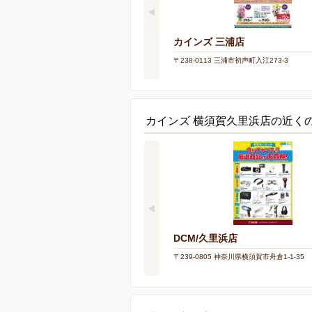
カインズ 三浦店
〒238-0113 三浦市初声町入江273-3
カインズ 横須賀久里浜店の近く
DCM/久里浜店
〒239-0805 神奈川県横須賀市舟倉1-1-35