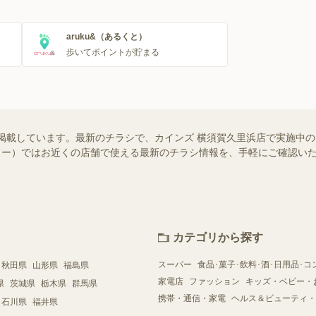
aruku&（あるくと）
歩いてポイントが貯まる
掲載しています。最新のチラシで、カインズ 横須賀久里浜店で実施中
（シュフー）ではお近くの店舗で使える最新のチラシ情報を、手軽にご確認
カテゴリから探す
スーパー
食品･菓子･飲料･酒･日用品･コ
秋田県
山形県
福島県
家電店
ファッション
キッズ・ベビー・
県
茨城県
栃木県
群馬県
携帯・通信・家電
ヘルス＆ビューティ・
石川県
福井県