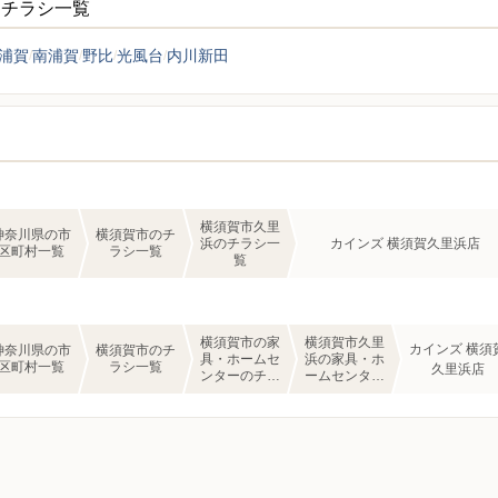
ーチラシ一覧
浦賀
南浦賀
野比
光風台
内川新田
横須賀市久里
神奈川県の市
横須賀市のチ
浜のチラシ一
カインズ 横須賀久里浜店
区町村一覧
ラシ一覧
覧
横須賀市の家
横須賀市久里
カインズ 横須
神奈川県の市
横須賀市のチ
具・ホームセ
浜の家具・ホ
区町村一覧
ラシ一覧
久里浜店
ンターのチラ
ームセンター
シ一覧
のチラシ一覧