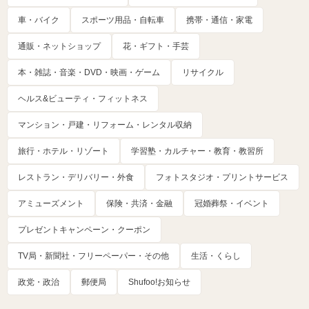
車・バイク
スポーツ用品・自転車
携帯・通信・家電
通販・ネットショップ
花・ギフト・手芸
本・雑誌・音楽・DVD・映画・ゲーム
リサイクル
ヘルス&ビューティ・フィットネス
マンション・戸建・リフォーム・レンタル収納
旅行・ホテル・リゾート
学習塾・カルチャー・教育・教習所
レストラン・デリバリー・外食
フォトスタジオ・プリントサービス
アミューズメント
保険・共済・金融
冠婚葬祭・イベント
プレゼントキャンペーン・クーポン
TV局・新聞社・フリーペーパー・その他
生活・くらし
政党・政治
郵便局
Shufoo!お知らせ