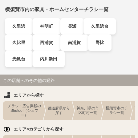
横須賀市内の家具・ホームセンターチラシ一覧
久里浜
神明町
長瀬
久里浜台
久比里
西浦賀
南浦賀
野比
光風台
内川新田
この店舗へのその他の経路
エリアから探す
チラシ・広告掲載の
都道府県から
神奈川県の市
横須賀市のチ
Shufoo!（シュフ
探す
区町村一覧
ラシ一覧
ー）
エリア×カテゴリから探す