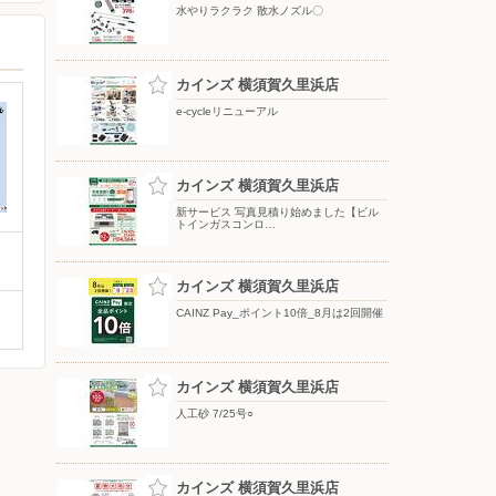
水やりラクラク 散水ノズル〇
カインズ 横須賀久里浜店
e-cycleリニューアル
カインズ 横須賀久里浜店
新サービス 写真見積り始めました【ビル
トインガスコンロ…
カインズ 横須賀久里浜店
CAINZ Pay_ポイント10倍_8月は2回開催
カインズ 横須賀久里浜店
人工砂 7/25号○
カインズ 横須賀久里浜店