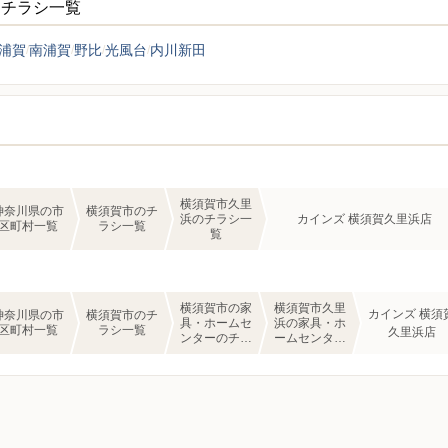
ーチラシ一覧
浦賀
南浦賀
野比
光風台
内川新田
横須賀市久里
神奈川県の市
横須賀市のチ
浜のチラシ一
カインズ 横須賀久里浜店
区町村一覧
ラシ一覧
覧
横須賀市の家
横須賀市久里
カインズ 横須
神奈川県の市
横須賀市のチ
具・ホームセ
浜の家具・ホ
区町村一覧
ラシ一覧
久里浜店
ンターのチラ
ームセンター
シ一覧
のチラシ一覧