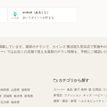
aruku&（あるくと）
歩いてポイントが貯まる
掲載しています。最新のチラシで、カインズ 横須賀久里浜店で実施中
（シュフー）ではお近くの店舗で使える最新のチラシ情報を、手軽にご確認
カテゴリから探す
スーパー
食品･菓子･飲料･酒･日用品･コ
秋田県
山形県
福島県
家電店
ファッション
キッズ・ベビー・
県
茨城県
栃木県
群馬県
携帯・通信・家電
ヘルス＆ビューティ・
石川県
福井県