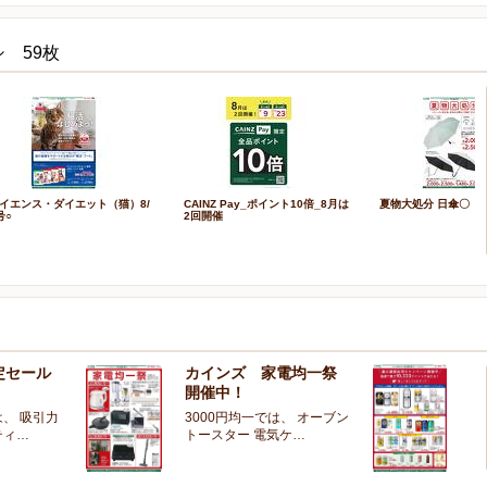
 59枚
イエンス・ダイエット（猫）8/
CAINZ Pay_ポイント10倍_8月は
夏物大処分 日傘〇
号○
2回開催
定セール
カインズ 家電均一祭
夏
開催中！
ー
、 吸引力
3000円均一では、 オーブン
夏
ティ…
トースター 電気ケ…
開