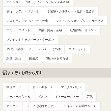
マンション・戸建・リフォーム・レンタル収納
旅行・ホテル・リゾート
学習塾・カルチャー・教育・教習所
レストラン・デリバリー・外食
フォトスタジオ・プリントサービス
アミューズメント
保険・共済・金融
冠婚葬祭・イベント
プレゼントキャンペーン・クーポン
TV局・新聞社・フリーペーパー・その他
生活・くらし
政党・政治
郵便局
Shufoo!お知らせ
よく行くお店から探す
業務スーパー
ドン・キホーテ
マックスバリュ
スーパーみらべる
イオン
イトーヨーカドー
万代
マルエツ
ライフ（関西エリア）
ライフ（首都圏エリア）