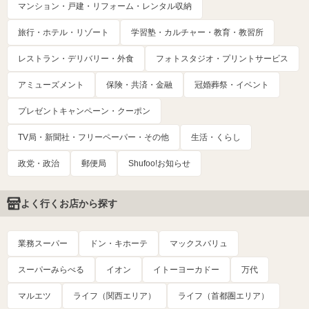
マンション・戸建・リフォーム・レンタル収納
旅行・ホテル・リゾート
学習塾・カルチャー・教育・教習所
レストラン・デリバリー・外食
フォトスタジオ・プリントサービス
アミューズメント
保険・共済・金融
冠婚葬祭・イベント
プレゼントキャンペーン・クーポン
TV局・新聞社・フリーペーパー・その他
生活・くらし
政党・政治
郵便局
Shufoo!お知らせ
よく行くお店から探す
業務スーパー
ドン・キホーテ
マックスバリュ
スーパーみらべる
イオン
イトーヨーカドー
万代
マルエツ
ライフ（関西エリア）
ライフ（首都圏エリア）