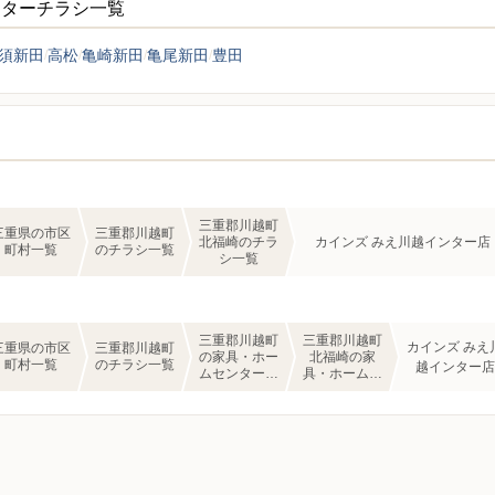
ンターチラシ一覧
須新田
高松
亀崎新田
亀尾新田
豊田
三重郡川越町
三重県の市区
三重郡川越町
北福崎のチラ
カインズ みえ川越インター店
町村一覧
のチラシ一覧
シ一覧
三重郡川越町
三重郡川越町
カインズ みえ
三重県の市区
三重郡川越町
の家具・ホー
北福崎の家
町村一覧
のチラシ一覧
越インター店
ムセンターの
具・ホームセ
チラシ一覧
ンターのチラ
シ一覧