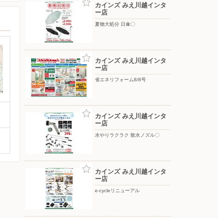
カインズ みえ川越インタ
ー店
夏物大処分 日傘〇
カインズ みえ川越インタ
ー店
省エネリフォーム8/8号
カインズ みえ川越インタ
ー店
水やりラクラク 散水ノズル〇
カインズ みえ川越インタ
ー店
e-cycleリニューアル