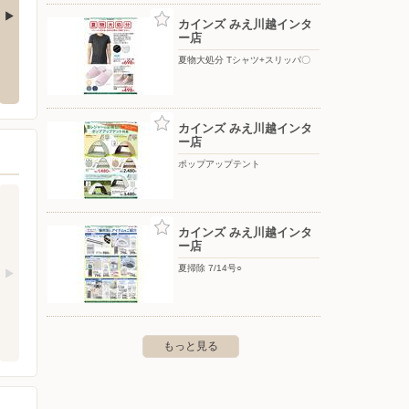
カインズ みえ川越インタ
ー店
知店
カインズ 名古屋みなと店
カイン
夏物大処分 Tシャツ+スリッパ〇
知1-601-1
〒455-0841 名古屋市港区一州町1-3
〒477-
カインズ みえ川越インタ
ー店
ポップアップテント
カインズ みえ川越インタ
ー店
夏掃除 7/14号○
もっと見る