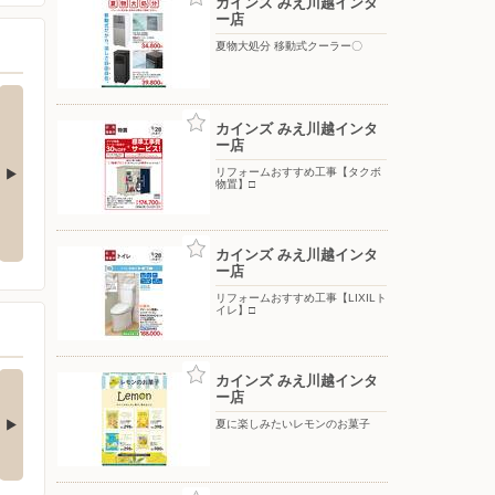
カインズ みえ川越インタ
ー店
夏物大処分 移動式クーラー〇
カインズ みえ川越インタ
ー店
リフォームおすすめ工事【タクボ
物置】□
ト10倍_8月は
夏物大処分 日傘〇
夏物大処分 ポップアップテント
+水物〇
カインズ みえ川越インタ
ー店
リフォームおすすめ工事【LIXILト
イレ】□
の酒類合同キャンペ
カインズ みえ川越インタ
ー店
ン
の酒類合同キャンペーン
夏に楽しみたいレモンのお菓子
催中！ 抽選で最大…