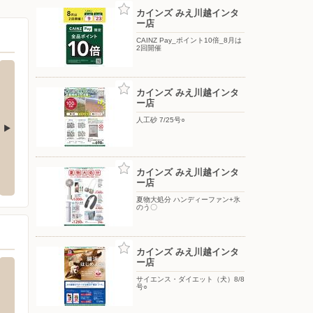
カインズ みえ川越インタ
ー店
CAINZ Pay_ポイント10倍_8月は
2回開催
カインズ みえ川越インタ
ー店
人工砂 7/25号○
バースデイ/イオンタウン鈴鹿玉垣店
バース
カインズ みえ川越インタ
市久保田1-6-31
〒513-0816 三重県鈴鹿市南玉垣町5520-106
〒454-
ー店
部田462
夏物大処分 ハンディーファン+氷
のう〇
カインズ みえ川越インタ
ー店
サイエンス・ダイエット（犬）8/8
号○