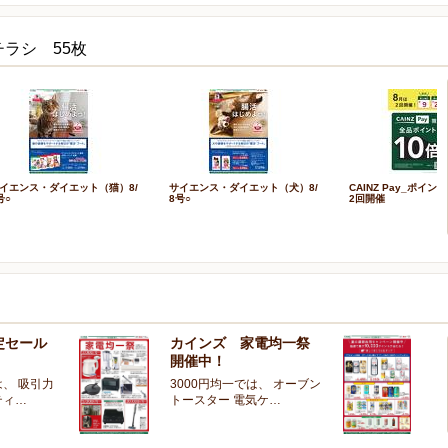
ラシ 55枚
イエンス・ダイエット（猫）8/
サイエンス・ダイエット（犬）8/
CAINZ Pay_ポイン
号○
8号○
2回開催
定セール
カインズ 家電均一祭
夏
開催中！
ー
、 吸引力
3000円均一では、 オーブン
夏
ティ…
トースター 電気ケ…
開