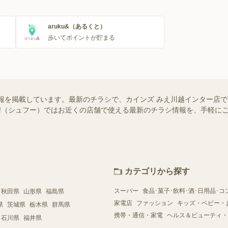
aruku&（あるくと）
歩いてポイントが貯まる
報を掲載しています。最新のチラシで、カインズ みえ川越インター店
foo!（シュフー）ではお近くの店舗で使える最新のチラシ情報を、手軽
カテゴリから探す
スーパー
食品･菓子･飲料･酒･日用品･コ
秋田県
山形県
福島県
家電店
ファッション
キッズ・ベビー・
県
茨城県
栃木県
群馬県
携帯・通信・家電
ヘルス＆ビューティ・
石川県
福井県