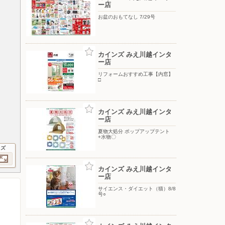
ー店
お盆のおもてなし 7/29号
カインズ みえ川越インタ
ー店
リフォームおすすめ工事【内窓】
□
カインズ みえ川越インタ
ー店
夏物大処分 ポップアップテント
+水物〇
イズ
カインズ みえ川越インタ
ー店
サイエンス・ダイエット（猫）8/8
号○