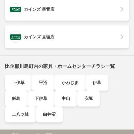
カインズ 星置店
カインズ 亘理店
比企郡川島町内の家具・ホームセンターチラシ一覧
上伊草
平沼
かわじま
伊草
飯島
下伊草
中山
安塚
上八ツ林
白井沼