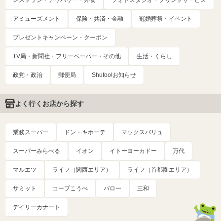
レストラン・デリバリー・外食
フォトスタジオ・プリントサービス
アミューズメント
保険・共済・金融
冠婚葬祭・イベント
プレゼントキャンペーン・クーポン
TV局・新聞社・フリーペーパー・その他
生活・くらし
政党・政治
郵便局
Shufoo!お知らせ
よく行くお店から探す
業務スーパー
ドン・キホーテ
マックスバリュ
スーパーみらべる
イオン
イトーヨーカドー
万代
マルエツ
ライフ（関西エリア）
ライフ（首都圏エリア）
サミット
コープこうべ
バロー
三和
デイリーカナート