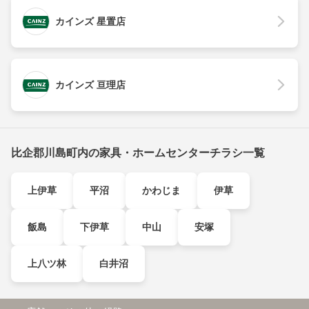
カインズ 星置店
カインズ 亘理店
比企郡川島町内の家具・ホームセンターチラシ一覧
上伊草
平沼
かわじま
伊草
飯島
下伊草
中山
安塚
上八ツ林
白井沼