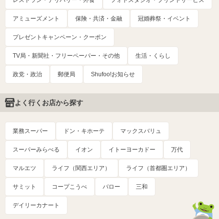
レストラン・デリバリー・外食
フォトスタジオ・プリントサービス
アミューズメント
保険・共済・金融
冠婚葬祭・イベント
プレゼントキャンペーン・クーポン
TV局・新聞社・フリーペーパー・その他
生活・くらし
政党・政治
郵便局
Shufoo!お知らせ
よく行くお店から探す
業務スーパー
ドン・キホーテ
マックスバリュ
スーパーみらべる
イオン
イトーヨーカドー
万代
マルエツ
ライフ（関西エリア）
ライフ（首都圏エリア）
サミット
コープこうべ
バロー
三和
デイリーカナート