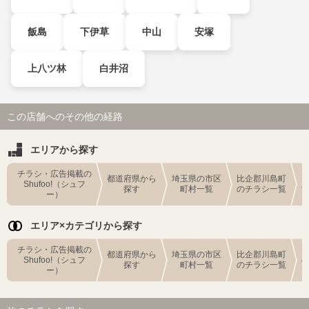
飯島
下伊草
中山
安塚
上八ツ林
白井沼
この店舗へのその他の経路
エリアから探す
チラシ・広告掲載の
都道府県から
埼玉県の市区
比企郡川島町
Shufoo!（シュフ
探す
町村一覧
のチラシ一覧
ー）
エリア×カテゴリから探す
チラシ・広告掲載の
都道府県から
埼玉県の市区
比企郡川島町
Shufoo!（シュフ
探す
町村一覧
のチラシ一覧
ー）