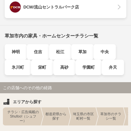
DCM/流山セントラルパーク店
草加市内の家具・ホームセンターチラシ一覧
神明
住吉
松江
草加
中央
氷川町
栄町
高砂
学園町
弁天
この店舗へのその他の経路
エリアから探す
チラシ・広告掲載の
都道府県から
埼玉県の市区
草加市のチラ
Shufoo!（シュフ
探す
町村一覧
シ一覧
ー）