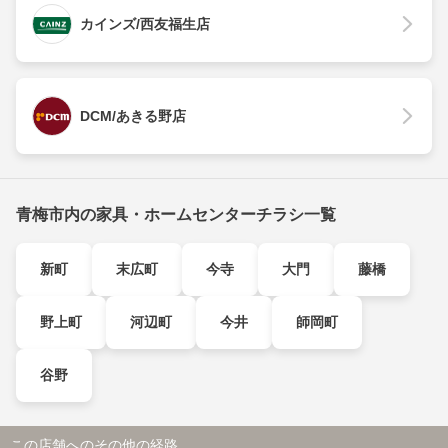
カインズ/西友福生店
DCM/あきる野店
青梅市内の家具・ホームセンターチラシ一覧
新町
末広町
今寺
大門
藤橋
野上町
河辺町
今井
師岡町
谷野
この店舗へのその他の経路