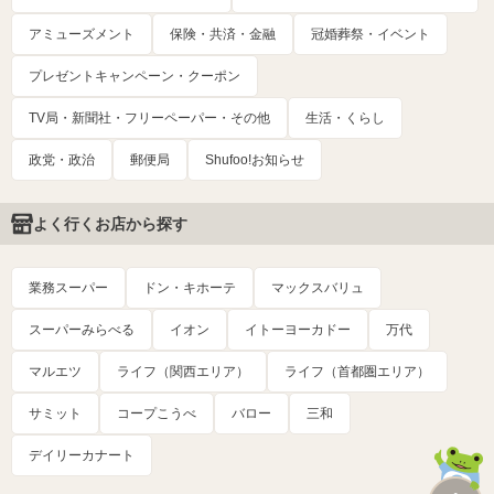
アミューズメント
保険・共済・金融
冠婚葬祭・イベント
プレゼントキャンペーン・クーポン
TV局・新聞社・フリーペーパー・その他
生活・くらし
政党・政治
郵便局
Shufoo!お知らせ
よく行くお店から探す
業務スーパー
ドン・キホーテ
マックスバリュ
スーパーみらべる
イオン
イトーヨーカドー
万代
マルエツ
ライフ（関西エリア）
ライフ（首都圏エリア）
サミット
コープこうべ
バロー
三和
デイリーカナート