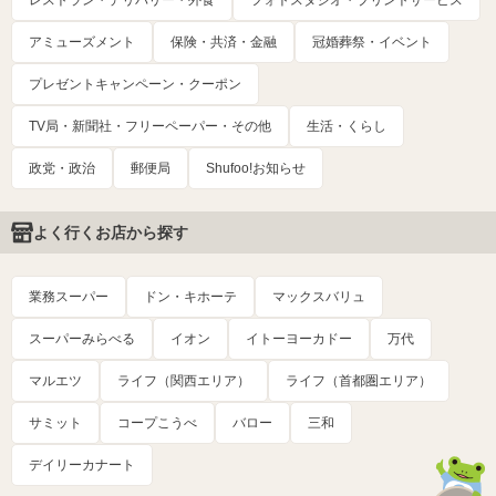
レストラン・デリバリー・外食
フォトスタジオ・プリントサービス
アミューズメント
保険・共済・金融
冠婚葬祭・イベント
プレゼントキャンペーン・クーポン
TV局・新聞社・フリーペーパー・その他
生活・くらし
政党・政治
郵便局
Shufoo!お知らせ
よく行くお店から探す
業務スーパー
ドン・キホーテ
マックスバリュ
スーパーみらべる
イオン
イトーヨーカドー
万代
マルエツ
ライフ（関西エリア）
ライフ（首都圏エリア）
サミット
コープこうべ
バロー
三和
デイリーカナート