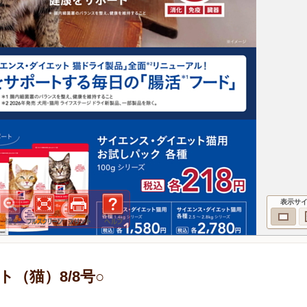
表示サ
（猫）8/8号○