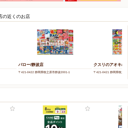
田店の近くのお店
バロー/静波店
クスリのアオキ/細
〒421-0422 静岡県牧之原市静波2001-1
〒421-0421 静岡県牧之原