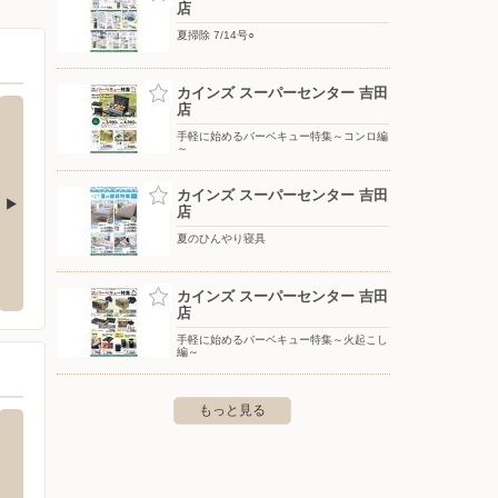
店
夏掃除 7/14号○
カインズ スーパーセンター 吉田
店
手軽に始めるバーベキュー特集～コンロ編
～
カインズ スーパーセンター 吉田
店
夏のひんやり寝具
江店
杏林堂薬局/吉田店
ノジマ
市細江3881-4
〒421-0304 静岡県榛原郡吉田町神戸656
〒426-0
カインズ スーパーセンター 吉田
店
手軽に始めるバーベキュー特集～火起こし
編～
もっと見る