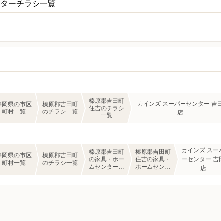
ンターチラシ一覧
榛原郡吉田町
カインズ スーパーセンター 吉
静岡県の市区
榛原郡吉田町
住吉のチラシ
町村一覧
のチラシ一覧
店
一覧
カインズ スー
榛原郡吉田町
榛原郡吉田町
静岡県の市区
榛原郡吉田町
の家具・ホー
住吉の家具・
ーセンター 吉
町村一覧
のチラシ一覧
ムセンターの
ホームセンタ
店
チラシ一覧
ーのチラシ一
覧