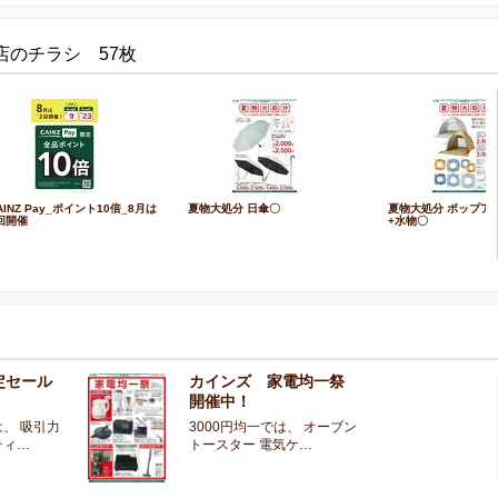
店のチラシ 57枚
AINZ Pay_ポイント10倍_8月は
夏物大処分 日傘〇
夏物大処分 ポップア
回開催
+水物〇
定セール
カインズ 家電均一祭
開催中！
、 吸引力
3000円均一では、 オーブン
ティ…
トースター 電気ケ…