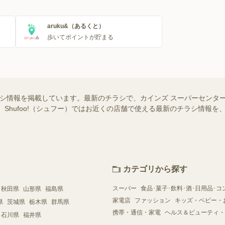
aruku&（あるくと）
歩いてポイントが貯まる
ラシ情報を掲載しています。最新のチラシで、カインズ スーパーセンタ
 Shufoo!（シュフー）ではお近くの店舗で使える最新のチラシ情報
カテゴリから探す
スーパー
食品･菓子･飲料･酒･日用品･コ
秋田県
山形県
福島県
家電店
ファッション
キッズ・ベビー・
県
茨城県
栃木県
群馬県
携帯・通信・家電
ヘルス＆ビューティ・
石川県
福井県