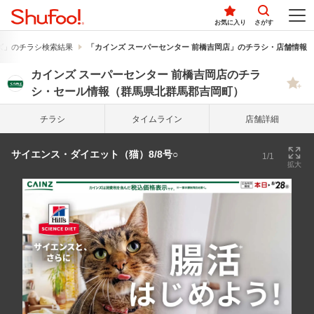
お気に入り
さがす
ズ」のチラシ検索結果
「カインズ スーパーセンター 前橋吉岡店」のチラシ・店舗情報
カインズ スーパーセンター 前橋吉岡店のチラ
シ・セール情報（群馬県北群馬郡吉岡町）
チラシ
タイム
ライン
店舗詳細
サイエンス・ダイエット（猫）8/8号○
1/1
拡大