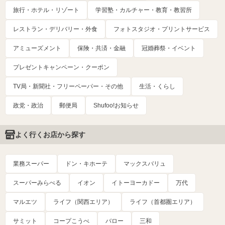
旅行・ホテル・リゾート
学習塾・カルチャー・教育・教習所
レストラン・デリバリー・外食
フォトスタジオ・プリントサービス
アミューズメント
保険・共済・金融
冠婚葬祭・イベント
プレゼントキャンペーン・クーポン
TV局・新聞社・フリーペーパー・その他
生活・くらし
政党・政治
郵便局
Shufoo!お知らせ
よく行くお店から探す
業務スーパー
ドン・キホーテ
マックスバリュ
スーパーみらべる
イオン
イトーヨーカドー
万代
マルエツ
ライフ（関西エリア）
ライフ（首都圏エリア）
サミット
コープこうべ
バロー
三和