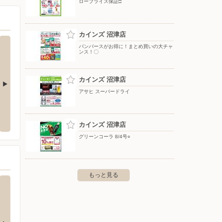
ロープライス保証□
カインズ 沼津店
パンパースがお得に！まとめ買いの大チャ
ンス！〇
カインズ 沼津店
アサヒ スーパードライ
津バイパス
ワークマンプラス富士須津店
ウエル
岡一色24-4
〒417-0816 静岡県富士市増川新町16
〒410-
カインズ 沼津店
グリーンコーラ 8/4号○
もっと見る