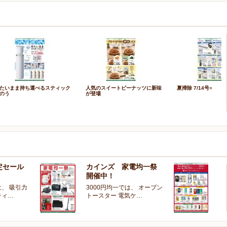
たいまま持ち運べるスティック
人気のスイートピーナッツに新味
夏掃除 7/14号○
のう
が登場
定セール
カインズ 家電均一祭
夏
開催中！
ー
、 吸引力
3000円均一では、 オーブン
夏
ティ…
トースター 電気ケ…
開