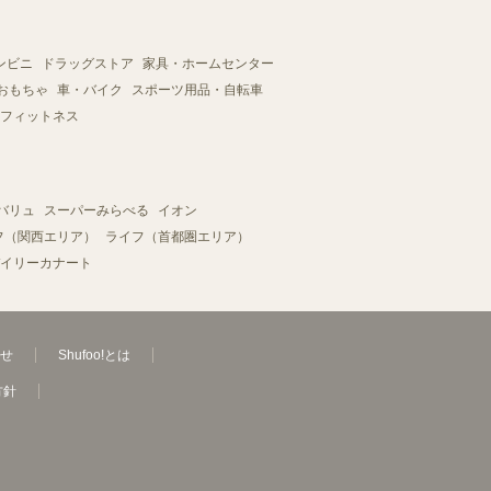
ンビニ
ドラッグストア
家具・ホームセンター
おもちゃ
車・バイク
スポーツ用品・自転車
フィットネス
バリュ
スーパーみらべる
イオン
フ（関西エリア）
ライフ（首都圏エリア）
イリーカナート
せ
Shufoo!とは
方針