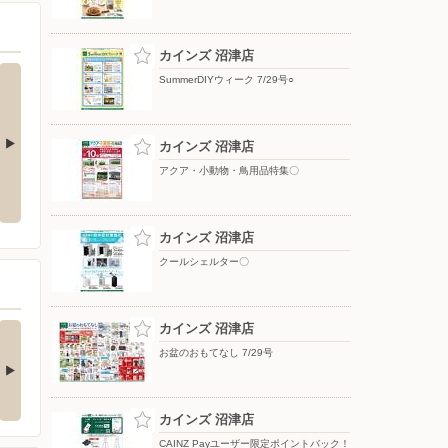
カインズ 沼津店
SummerDIYウィーク 7/29号○
カインズ 沼津店
アクア・小動物・鳥用品特集〇
夏のひんやり寝具
ポップアップテント
カインズ 沼津店
クールシェルター〇
の酒類合同キャンペ
カインズ 沼津店
ン
お盆のおもてなし 7/29号
の酒類合同キャンペーン
催中！ 抽選で最大…
カインズ 沼津店
CAINZ Payユーザー限定ポイントバック！