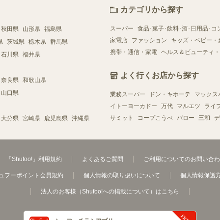
カテゴリから探す
スーパー
食品･菓子･飲料･酒･日用品･コ
秋田県
山形県
福島県
家電店
ファッション
キッズ・ベビー・
県
茨城県
栃木県
群馬県
携帯・通信・家電
ヘルス＆ビューティ・
石川県
福井県
よく行くお店から探す
奈良県
和歌山県
山口県
業務スーパー
ドン・キホーテ
マックス
イトーヨーカドー
万代
マルエツ
ライ
サミット
コープこうべ
バロー
三和
デ
大分県
宮崎県
鹿児島県
沖縄県
「Shufoo!」利用規約
よくあるご質問
ご利用についてのお問い合わ
ュフーポイント会員規約
個人情報の取り扱いについて
個人情報保護
法人のお客様（Shufoo!への掲載について）はこちら