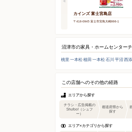
カインズ 富士宮島店
〒416-0945 富士市宮島大崎866-1
沼津市の家具・ホームセンター
桃里
一本松
植田
一本松
石川
平沼
西
この店舗へのその他の経路
エリアから探す
チラシ・広告掲載の
都道府県から
Shufoo!（シュフ
探す
ー）
エリア×カテゴリから探す