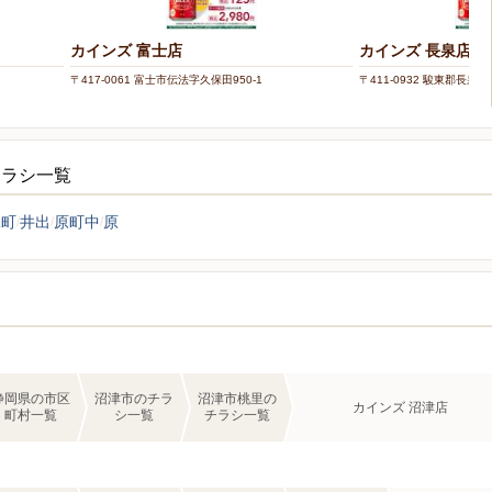
カインズ 富士店
カインズ 長泉店
〒417-0061 富士市伝法字久保田950-1
〒411-0932 駿東郡長泉
チラシ一覧
添町
井出
原町中
原
静岡県の市区
沼津市のチラ
沼津市桃里の
カインズ 沼津店
町村一覧
シ一覧
チラシ一覧