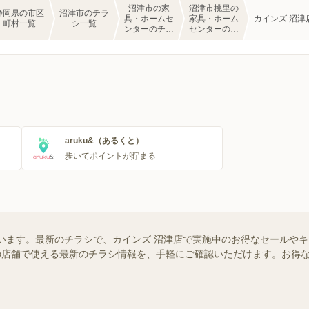
沼津市の家
沼津市桃里の
静岡県の市区
沼津市のチラ
具・ホームセ
家具・ホーム
カインズ 沼津
町村一覧
シ一覧
ンターのチラ
センターのチ
シ一覧
ラシ一覧
aruku&（あるくと）
歩いてポイントが貯まる
います。最新のチラシで、カインズ 沼津店で実施中のお得なセールや
お近くの店舗で使える最新のチラシ情報を、手軽にご確認いただけます。お