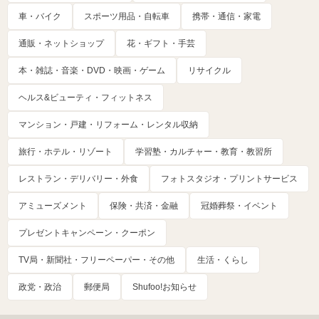
車・バイク
スポーツ用品・自転車
携帯・通信・家電
通販・ネットショップ
花・ギフト・手芸
本・雑誌・音楽・DVD・映画・ゲーム
リサイクル
ヘルス&ビューティ・フィットネス
マンション・戸建・リフォーム・レンタル収納
旅行・ホテル・リゾート
学習塾・カルチャー・教育・教習所
レストラン・デリバリー・外食
フォトスタジオ・プリントサービス
アミューズメント
保険・共済・金融
冠婚葬祭・イベント
プレゼントキャンペーン・クーポン
TV局・新聞社・フリーペーパー・その他
生活・くらし
政党・政治
郵便局
Shufoo!お知らせ