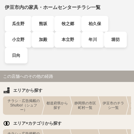
伊豆市内の家具・ホームセンターチラシ一覧
瓜生野
熊坂
牧之郷
柏久保
小立野
加殿
本立野
年川
堀切
日向
この店舗へのその他の経路
エリアから探す
チラシ・広告掲載の
都道府県から
静岡県の市区
伊豆市のチラ
Shufoo!（シュフ
探す
町村一覧
シ一覧
ー）
エリア×カテゴリから探す
チラシ・広告掲載の