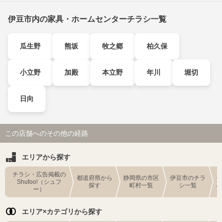
伊豆市内の家具・ホームセンターチラシ一覧
瓜生野
熊坂
牧之郷
柏久保
小立野
加殿
本立野
年川
堀切
日向
この店舗へのその他の経路
エリアから探す
チラシ・広告掲載の
都道府県から
静岡県の市区
伊豆市のチラ
Shufoo!（シュフ
探す
町村一覧
シ一覧
ー）
エリア×カテゴリから探す