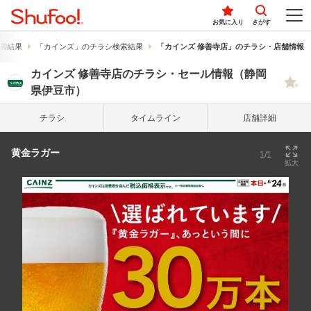
お気に入り
さがす
索結果
「カインズ」のチラシ検索結果
「カインズ 修善寺店」のチラシ・店舗情報
カインズ 修善寺店のチラシ・セール情報（静岡
県伊豆市）
チラシ
タイム
ライン
店舗詳細
黄金ラガー
1/1
拡大