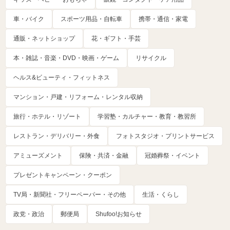
車・バイク
スポーツ用品・自転車
携帯・通信・家電
通販・ネットショップ
花・ギフト・手芸
本・雑誌・音楽・DVD・映画・ゲーム
リサイクル
ヘルス&ビューティ・フィットネス
マンション・戸建・リフォーム・レンタル収納
旅行・ホテル・リゾート
学習塾・カルチャー・教育・教習所
レストラン・デリバリー・外食
フォトスタジオ・プリントサービス
アミューズメント
保険・共済・金融
冠婚葬祭・イベント
プレゼントキャンペーン・クーポン
TV局・新聞社・フリーペーパー・その他
生活・くらし
政党・政治
郵便局
Shufoo!お知らせ