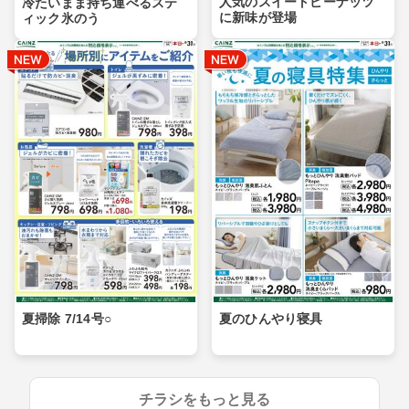
人気のスイートピーナッツ
冷たいまま持ち運べるステ
に新味が登場
ィック氷のう
夏掃除 7/14号○
夏のひんやり寝具
チラシをもっと見る