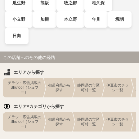
瓜生野
熊坂
牧之郷
柏久保
小立野
加殿
本立野
年川
堀切
日向
この店舗へのその他の経路
エリアから探す
チラシ・広告掲載の
都道府県から
静岡県の市区
伊豆市のチラ
Shufoo!（シュフ
探す
町村一覧
シ一覧
ー）
エリア×カテゴリから探す
チラシ・広告掲載の
都道府県から
静岡県の市区
伊豆市のチラ
Shufoo!（シュフ
探す
町村一覧
シ一覧
ー）