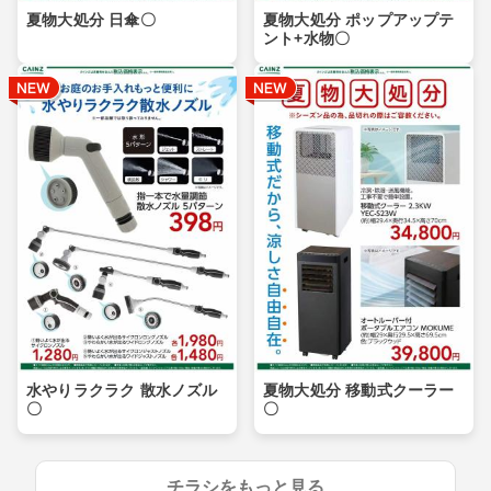
夏物大処分 日傘〇
夏物大処分 ポップアップテ
ント+水物〇
水やりラクラク 散水ノズル
夏物大処分 移動式クーラー
〇
〇
チラシをもっと見る