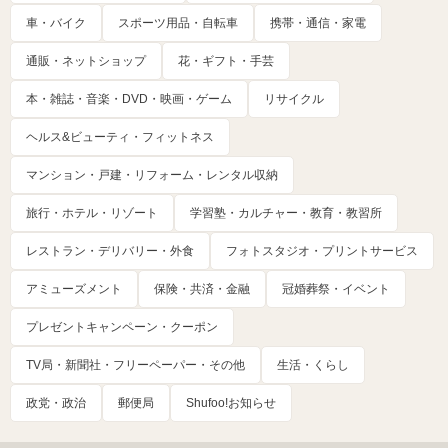
車・バイク
スポーツ用品・自転車
携帯・通信・家電
通販・ネットショップ
花・ギフト・手芸
本・雑誌・音楽・DVD・映画・ゲーム
リサイクル
ヘルス&ビューティ・フィットネス
マンション・戸建・リフォーム・レンタル収納
旅行・ホテル・リゾート
学習塾・カルチャー・教育・教習所
レストラン・デリバリー・外食
フォトスタジオ・プリントサービス
アミューズメント
保険・共済・金融
冠婚葬祭・イベント
プレゼントキャンペーン・クーポン
TV局・新聞社・フリーペーパー・その他
生活・くらし
政党・政治
郵便局
Shufoo!お知らせ