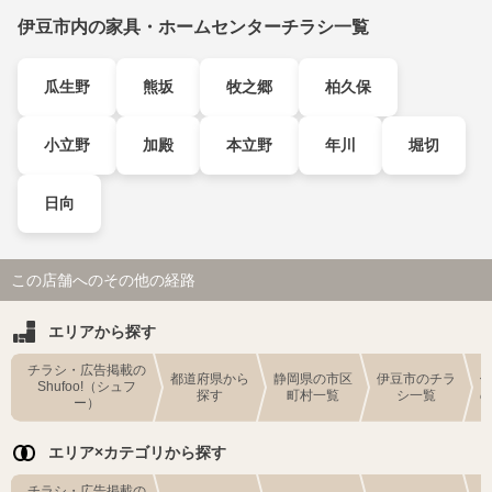
伊豆市内の家具・ホームセンターチラシ一覧
瓜生野
熊坂
牧之郷
柏久保
小立野
加殿
本立野
年川
堀切
日向
この店舗へのその他の経路
エリアから探す
チラシ・広告掲載の
都道府県から
静岡県の市区
伊豆市のチラ
Shufoo!（シュフ
探す
町村一覧
シ一覧
ー）
エリア×カテゴリから探す
チラシ・広告掲載の