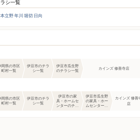
チラシ一覧
本立野
年川
堀切
日向
静岡県の市区
伊豆市のチラ
伊豆市瓜生野
カインズ 修善寺店
町村一覧
シ一覧
のチラシ一覧
伊豆市の家
伊豆市瓜生野
カインズ 修善
静岡県の市区
伊豆市のチラ
具・ホームセ
の家具・ホー
町村一覧
シ一覧
店
ンターのチラ
ムセンターの
シ一覧
チラシ一覧