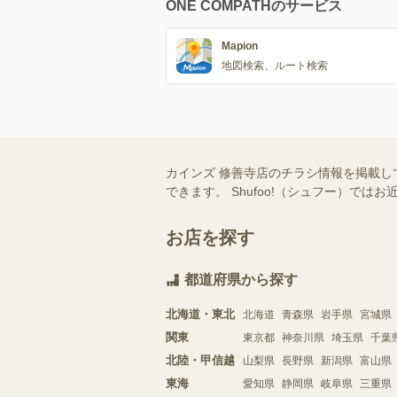
ONE COMPATHのサービス
Mapion
地図検索、ルート検索
カインズ 修善寺店のチラシ情報を掲載し
できます。 Shufoo!（シュフー）
お店を探す
都道府県から探す
北海道・東北
北海道
青森県
岩手県
宮城県
関東
東京都
神奈川県
埼玉県
千葉
北陸・甲信越
山梨県
長野県
新潟県
富山県
東海
愛知県
静岡県
岐阜県
三重県