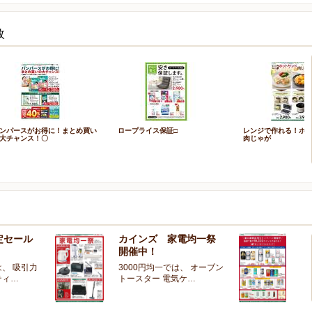
枚
ンパースがお得に！まとめ買い
ロープライス保証□
レンジで作れる！ホ
大チャンス！〇
肉じゃが
定セール
カインズ 家電均一祭
夏
開催中！
ー
、 吸引力
3000円均一では、 オーブン
夏
ティ…
トースター 電気ケ…
開