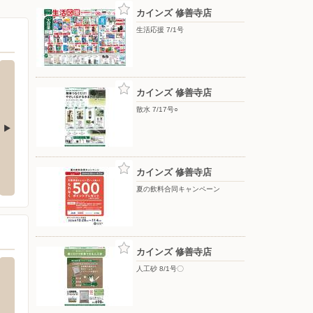
カインズ 修善寺店
生活応援 7/1号
カインズ 修善寺店
散水 7/17号○
ウエルシア/伊豆の国大仁店
ファッ
店
カインズ 修善寺店
市中央町19-39 マックスバリュ
〒410-2325 静岡県伊豆の国市神島48-2
夏の飲料合同キャンペーン
〒410-0
カインズ 修善寺店
人工砂 8/1号〇