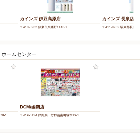
カインズ 伊豆高原店
カインズ 長泉店
〒413-0232 伊東市八幡野1143-1
〒411-0932 駿東郡長泉
・ホームセンター
DCM/函南店
8-1
〒419-0124 静岡県田方郡函南町塚本19-1