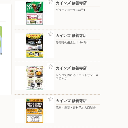
カインズ 修善寺店
グリーンコーラ 8/4号○
カインズ 修善寺店
停電時の備えに！ 8/4号○
カインズ 修善寺店
レンジで作れる！ホットサンド＆
肉じゃが
カインズ 修善寺店
肥料・農薬・資材予約大商談会