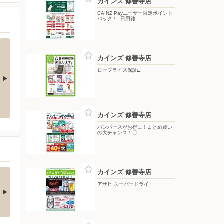
カインズ 修善寺店
CAINZ Payユーザー限定ポイント
バック！_日用雑…
カインズ 修善寺店
ロープライス保証□
ットサンド＆
黄金ラガー
散水 7/17号○
カインズ 修善寺店
パンパースがお得に！まとめ買い
の大チャンス！〇
の酒類合同キャンペ
カインズ 修善寺店
ン
アサヒ スーパードライ
の酒類合同キャンペーン
催中！ 抽選で最大…