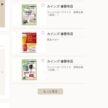
カインズ 修善寺店
スーパーロープライス 静岡企画
カインズ 沼津店
カイン
（寝具）〇
町南一色字内田173-1
〒410-0315 沼津市桃里571-1
〒416-0
カインズ 修善寺店
黄金ラガー
カインズ 修善寺店
スーパーロープライス 静岡企画
（日雑）〇
もっと見る