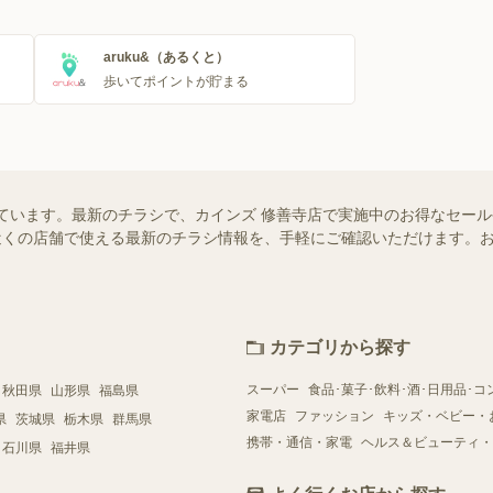
aruku&（あるくと）
歩いてポイントが貯まる
ています。最新のチラシで、カインズ 修善寺店で実施中のお得なセー
ではお近くの店舗で使える最新のチラシ情報を、手軽にご確認いただけます
カテゴリから探す
スーパー
食品･菓子･飲料･酒･日用品･コ
秋田県
山形県
福島県
家電店
ファッション
キッズ・ベビー・
県
茨城県
栃木県
群馬県
携帯・通信・家電
ヘルス＆ビューティ・
石川県
福井県