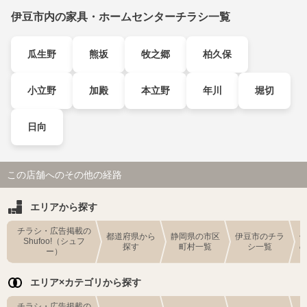
伊豆市内の家具・ホームセンターチラシ一覧
瓜生野
熊坂
牧之郷
柏久保
小立野
加殿
本立野
年川
堀切
日向
この店舗へのその他の経路
エリアから探す
チラシ・広告掲載の
都道府県から
静岡県の市区
伊豆市のチラ
Shufoo!（シュフ
探す
町村一覧
シ一覧
ー）
エリア×カテゴリから探す
チラシ・広告掲載の