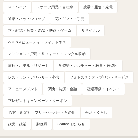
車・バイク
スポーツ用品・自転車
携帯・通信・家電
通販・ネットショップ
花・ギフト・手芸
本・雑誌・音楽・DVD・映画・ゲーム
リサイクル
ヘルス&ビューティ・フィットネス
マンション・戸建・リフォーム・レンタル収納
旅行・ホテル・リゾート
学習塾・カルチャー・教育・教習所
レストラン・デリバリー・外食
フォトスタジオ・プリントサービス
アミューズメント
保険・共済・金融
冠婚葬祭・イベント
プレゼントキャンペーン・クーポン
TV局・新聞社・フリーペーパー・その他
生活・くらし
政党・政治
郵便局
Shufoo!お知らせ