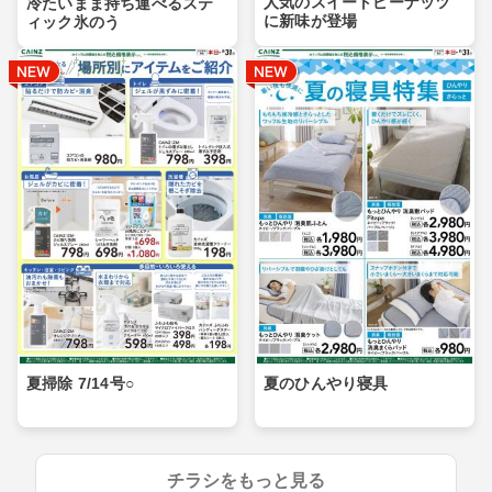
人気のスイートピーナッツ
冷たいまま持ち運べるステ
に新味が登場
ィック氷のう
夏掃除 7/14号○
夏のひんやり寝具
チラシをもっと見る