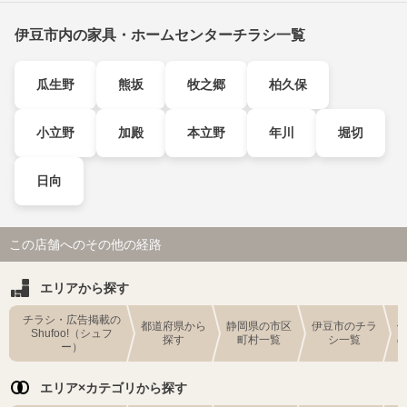
伊豆市内の家具・ホームセンターチラシ一覧
瓜生野
熊坂
牧之郷
柏久保
小立野
加殿
本立野
年川
堀切
日向
この店舗へのその他の経路
エリアから探す
チラシ・広告掲載の
都道府県から
静岡県の市区
伊豆市のチラ
Shufoo!（シュフ
探す
町村一覧
シ一覧
ー）
エリア×カテゴリから探す