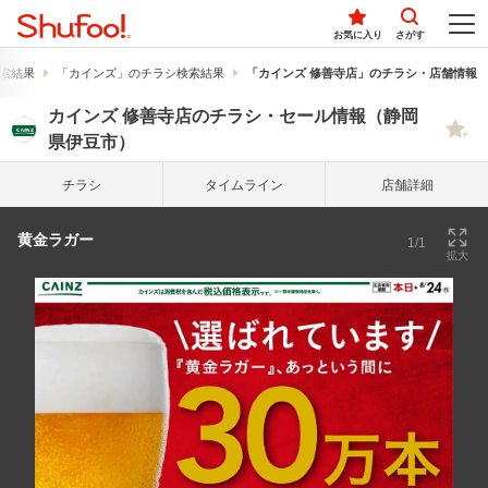
お気に入り
さがす
索結果
「カインズ」のチラシ検索結果
「カインズ 修善寺店」のチラシ・店舗情報
カインズ 修善寺店のチラシ・セール情報（静岡
県伊豆市）
チラシ
タイム
ライン
店舗詳細
黄金ラガー
1/1
拡大