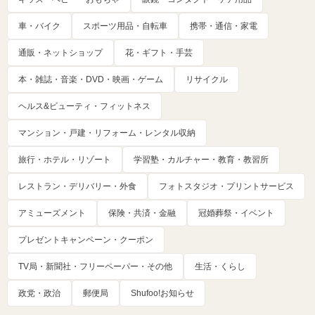
車・バイク
スポーツ用品・自転車
携帯・通信・家電
通販・ネットショップ
花・ギフト・手芸
本・雑誌・音楽・DVD・映画・ゲーム
リサイクル
ヘルス&ビューティ・フィットネス
マンション・戸建・リフォーム・レンタル収納
旅行・ホテル・リゾート
学習塾・カルチャー・教育・教習所
レストラン・デリバリー・外食
フォトスタジオ・プリントサービス
アミューズメント
保険・共済・金融
冠婚葬祭・イベント
プレゼントキャンペーン・クーポン
TV局・新聞社・フリーペーパー・その他
生活・くらし
政党・政治
郵便局
Shufoo!お知らせ