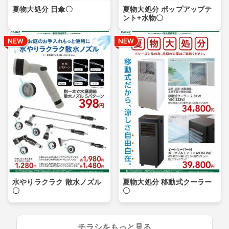
夏物大処分 日傘〇
夏物大処分 ポップアップテ
ント+水物〇
水やりラクラク 散水ノズル
夏物大処分 移動式クーラー
〇
〇
チラシをもっと見る