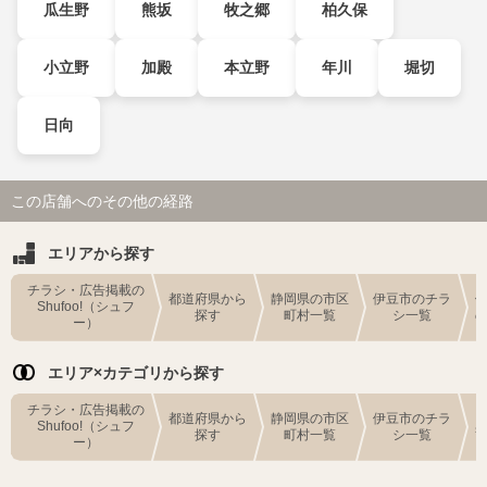
瓜生野
熊坂
牧之郷
柏久保
小立野
加殿
本立野
年川
堀切
日向
この店舗へのその他の経路
エリアから探す
チラシ・広告掲載の
都道府県から
静岡県の市区
伊豆市のチラ
Shufoo!（シュフ
探す
町村一覧
シ一覧
ー）
エリア×カテゴリから探す
チラシ・広告掲載の
都道府県から
静岡県の市区
伊豆市のチラ
Shufoo!（シュフ
探す
町村一覧
シ一覧
ー）