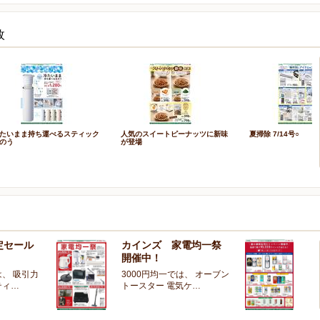
枚
たいまま持ち運べるスティック
人気のスイートピーナッツに新味
夏掃除 7/14号○
のう
が登場
定セール
カインズ 家電均一祭
夏
開催中！
ー
、 吸引力
3000円均一では、 オーブン
夏
ティ…
トースター 電気ケ…
開