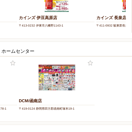
カインズ 伊豆高原店
カインズ 長泉店
〒413-0232 伊東市八幡野1143-1
〒411-0932 駿東郡長泉
・ホームセンター
DCM/函南店
8-1
〒419-0124 静岡県田方郡函南町塚本19-1