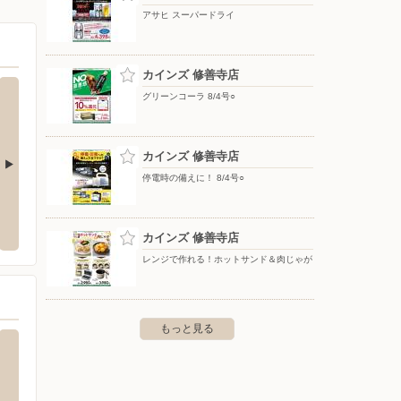
アサヒ スーパードライ
カインズ 修善寺店
グリーンコーラ 8/4号○
カインズ 修善寺店
停電時の備えに！ 8/4号○
DCM/函南店
カイン
の国市中島235番地の1
〒419-0124 静岡県田方郡函南町塚本19-1
〒414-
カインズ 修善寺店
レンジで作れる！ホットサンド＆肉じゃが
もっと見る