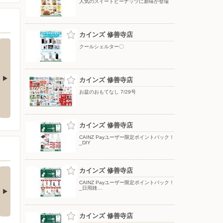
人気のスイートピーナッツに新味が登場
カインズ 修善寺店
クールシェルター〇
カインズ 修善寺店
お盆のおもてなし 7/29号
夏のひんやり寝具
ポップアップテント
カインズ 修善寺店
CAINZ Payユーザー限定ポイントバック！
_DIY
の酒類合同キャンペ
カインズ 修善寺店
ン
CAINZ Payユーザー限定ポイントバック！
_日用雑…
の酒類合同キャンペーン
催中！ 抽選で最大…
カインズ 修善寺店