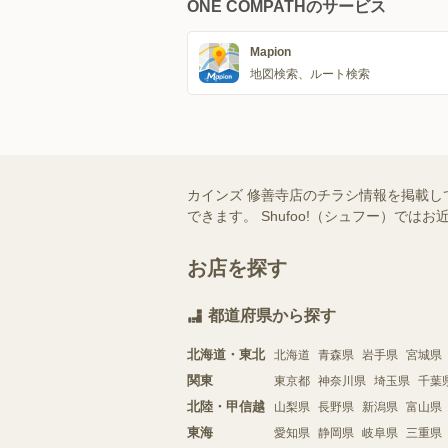
ONE COMPATHのサービス
Mapion
地図検索、ルート検索
カインズ 修善寺店のチラシ情報を掲載し
できます。 Shufoo!（シュフー）
お店を探す
都道府県から探す
北海道・東北
北海道
青森県
岩手県
宮城県
関東
東京都
神奈川県
埼玉県
千葉
北陸・甲信越
山梨県
長野県
新潟県
富山県
東海
愛知県
静岡県
岐阜県
三重県