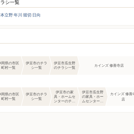
チラシ一覧
本立野
年川
堀切
日向
静岡県の市区
伊豆市のチラ
伊豆市瓜生野
カインズ 修善寺店
町村一覧
シ一覧
のチラシ一覧
伊豆市の家
伊豆市瓜生野
カインズ 修善
静岡県の市区
伊豆市のチラ
具・ホームセ
の家具・ホー
町村一覧
シ一覧
店
ンターのチラ
ムセンターの
シ一覧
チラシ一覧