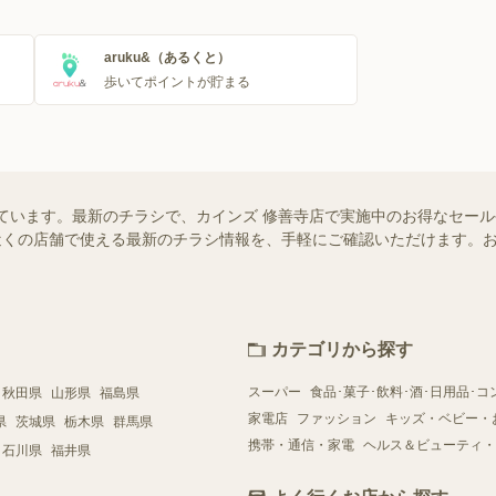
aruku&（あるくと）
歩いてポイントが貯まる
ています。最新のチラシで、カインズ 修善寺店で実施中のお得なセー
ではお近くの店舗で使える最新のチラシ情報を、手軽にご確認いただけます
カテゴリから探す
スーパー
食品･菓子･飲料･酒･日用品･コ
秋田県
山形県
福島県
家電店
ファッション
キッズ・ベビー・
県
茨城県
栃木県
群馬県
携帯・通信・家電
ヘルス＆ビューティ・
石川県
福井県