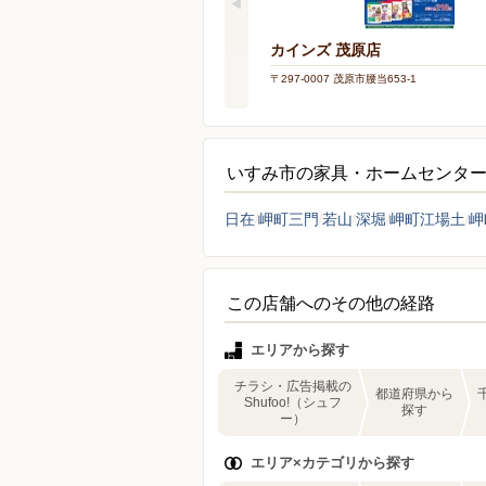
カインズ 茂原店
〒297-0007 茂原市腰当653-1
いすみ市の家具・ホームセンタ
日在
岬町三門
若山
深堀
岬町江場土
岬
この店舗へのその他の経路
エリアから探す
チラシ・広告掲載の
都道府県から
Shufoo!（シュフ
探す
ー）
エリア×カテゴリから探す