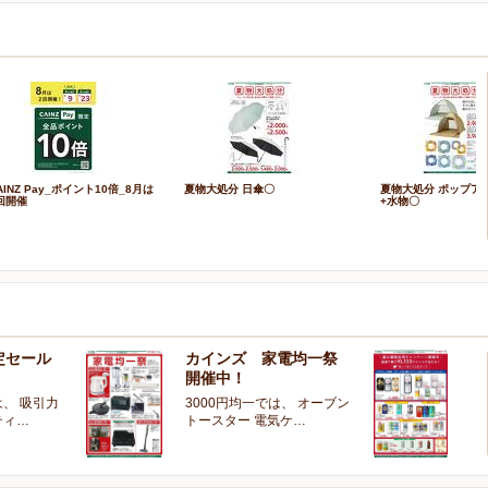
AINZ Pay_ポイント10倍_8月は
夏物大処分 日傘〇
夏物大処分 ポップア
回開催
+水物〇
定セール
カインズ 家電均一祭
夏
開催中！
ー
、 吸引力
3000円均一では、 オーブン
夏
ティ…
トースター 電気ケ…
開