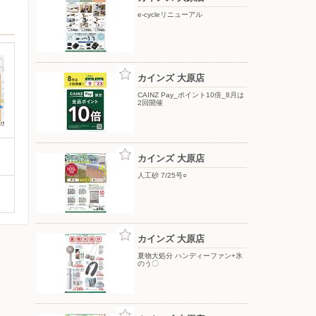
e-cycleリニューアル
カインズ 大原店
CAINZ Pay_ポイント10倍_8月は
2回開催
カインズ 大原店
人工砂 7/25号○
カインズ 大原店
夏物大処分 ハンディーファン+氷
のう〇