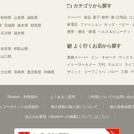
カテゴリから探す
スーパー
食品･菓子･飲料･酒･日用品･コ
秋田県
山形県
福島県
家電店
ファッション
キッズ・ベビー・
県
茨城県
栃木県
群馬県
携帯・通信・家電
ヘルス＆ビューティ・
石川県
福井県
よく行くお店から探す
奈良県
和歌山県
山口県
業務スーパー
ドン・キホーテ
マックス
イトーヨーカドー
万代
マルエツ
ライ
サミット
コープこうべ
バロー
三和
デ
大分県
宮崎県
鹿児島県
沖縄県
「Shufoo!」利用規約
よくあるご質問
ご利用についてのお問い合わ
ュフーポイント会員規約
個人情報の取り扱いについて
個人情報保護
法人のお客様（Shufoo!への掲載について）はこちら