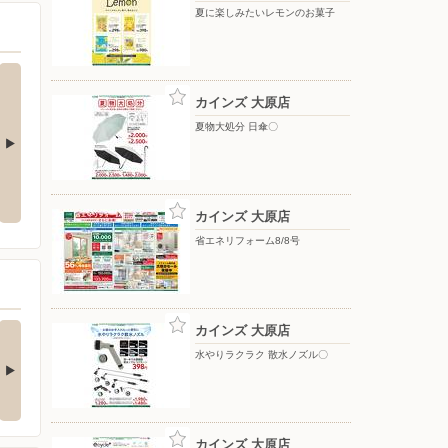
夏に楽しみたいレモンのお菓子
カインズ 大原店
夏物大処分 日傘〇
ップテント
水やりラクラク 散水ノズル〇
夏物大処分 移動式クーラー〇
カインズ 大原店
省エネリフォーム8/8号
の酒類合同キャンペ
カインズ 大原店
ン
水やりラクラク 散水ノズル〇
の酒類合同キャンペーン
催中！ 抽選で最大…
カインズ 大原店