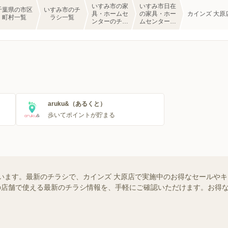
いすみ市の家
いすみ市日在
千葉県の市区
いすみ市のチ
具・ホームセ
の家具・ホー
カインズ 大原
町村一覧
ラシ一覧
ンターのチラ
ムセンターの
シ一覧
チラシ一覧
aruku&（あるくと）
歩いてポイントが貯まる
います。最新のチラシで、カインズ 大原店で実施中のお得なセールや
お近くの店舗で使える最新のチラシ情報を、手軽にご確認いただけます。お