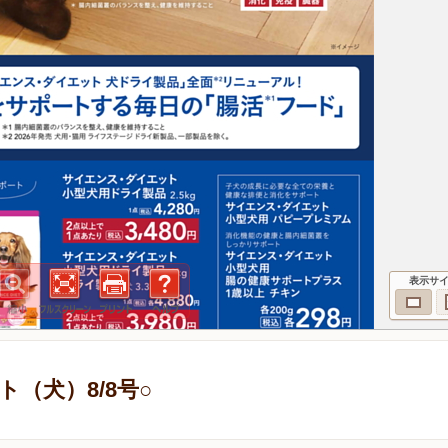
表示サ
（犬）8/8号○