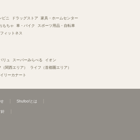
ンビニ
ドラッグストア
家具・ホームセンター
おもちゃ
車・バイク
スポーツ用品・自転車
フィットネス
バリュ
スーパーみらべる
イオン
フ（関西エリア）
ライフ（首都圏エリア）
イリーカナート
せ
Shufoo!とは
方針