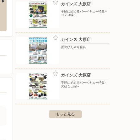
カインズ 大原店
手軽に始めるバーベキュー特集～
カインズ 市原店
カイン
コンロ編～
峯大坪1007-2
〒290-0050 市原市更級3-1-1
〒292-0
カインズ 大原店
夏のひんやり寝具
カインズ 大原店
手軽に始めるバーベキュー特集～
火起こし編～
もっと見る