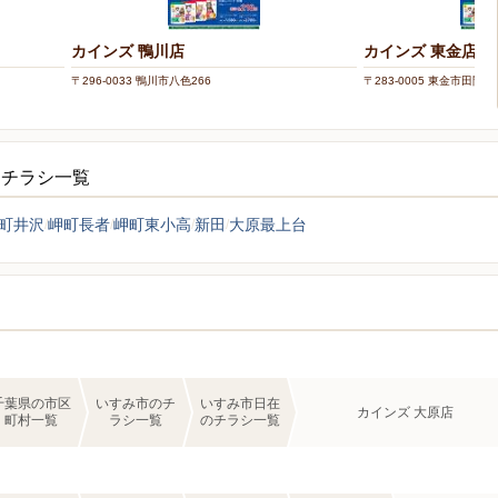
カインズ 鴨川店
カインズ 東金店
〒296-0033 鴨川市八色266
〒283-0005 東金市田間字
ーチラシ一覧
町井沢
岬町長者
岬町東小高
新田
大原最上台
千葉県の市区
いすみ市のチ
いすみ市日在
カインズ 大原店
町村一覧
ラシ一覧
のチラシ一覧