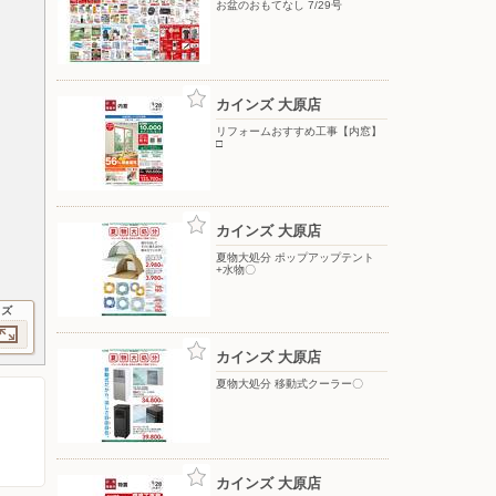
お盆のおもてなし 7/29号
カインズ 大原店
リフォームおすすめ工事【内窓】
□
カインズ 大原店
夏物大処分 ポップアップテント
+水物〇
イズ
カインズ 大原店
夏物大処分 移動式クーラー〇
カインズ 大原店