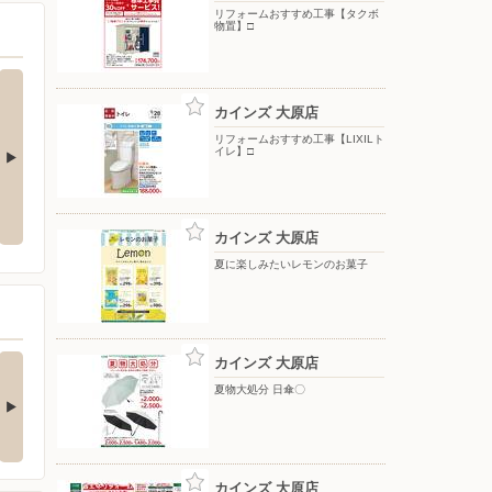
リフォームおすすめ工事【タクボ
物置】□
カインズ 大原店
リフォームおすすめ工事【LIXILト
イレ】□
夏物大処分 ポップアップテント
水やりラクラク 散水ノズル〇
+水物〇
カインズ 大原店
夏に楽しみたいレモンのお菓子
の酒類合同キャンペ
カインズ 大原店
ン
夏物大処分 日傘〇
の酒類合同キャンペーン
催中！ 抽選で最大…
カインズ 大原店