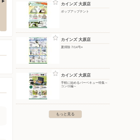
カインズ 大原店
ポップアップテント
カインズ 市原店
カイン
峯大坪1007-2
〒290-0050 市原市更級3-1-1
〒292-0
カインズ 大原店
夏掃除 7/14号○
カインズ 大原店
手軽に始めるバーベキュー特集～
コンロ編～
もっと見る