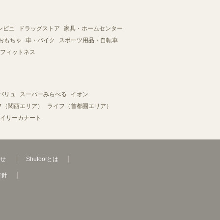
ンビニ
ドラッグストア
家具・ホームセンター
おもちゃ
車・バイク
スポーツ用品・自転車
フィットネス
バリュ
スーパーみらべる
イオン
フ（関西エリア）
ライフ（首都圏エリア）
イリーカナート
せ
Shufoo!とは
方針