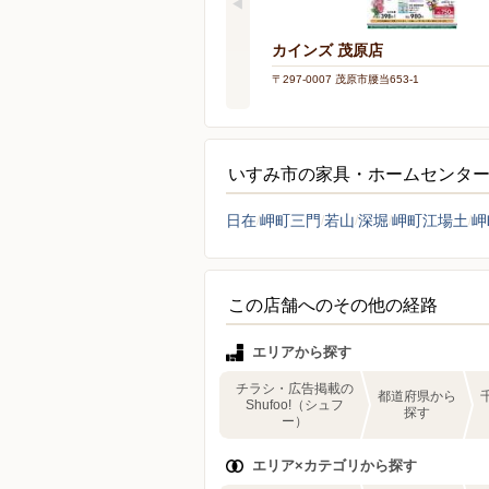
カインズ 茂原店
〒297-0007 茂原市腰当653-1
いすみ市の家具・ホームセンタ
日在
岬町三門
若山
深堀
岬町江場土
岬
この店舗へのその他の経路
エリアから探す
チラシ・広告掲載の
都道府県から
Shufoo!（シュフ
探す
ー）
エリア×カテゴリから探す