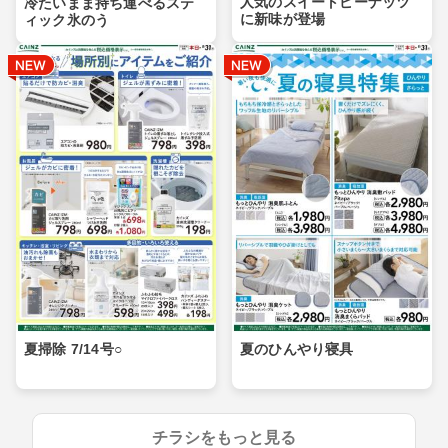
人気のスイートピーナッツ
冷たいまま持ち運べるステ
に新味が登場
ィック氷のう
夏掃除 7/14号○
夏のひんやり寝具
チラシをもっと見る