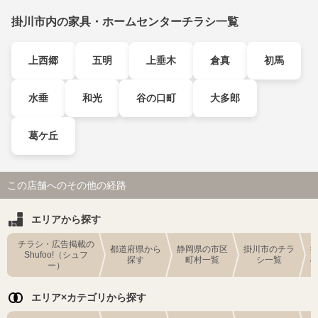
掛川市内の家具・ホームセンターチラシ一覧
上西郷
五明
上垂木
倉真
初馬
水垂
和光
谷の口町
大多郎
葛ケ丘
この店舗へのその他の経路
エリアから探す
チラシ・広告掲載の
都道府県から
静岡県の市区
掛川市のチラ
Shufoo!（シュフ
探す
町村一覧
シ一覧
ー）
エリア×カテゴリから探す