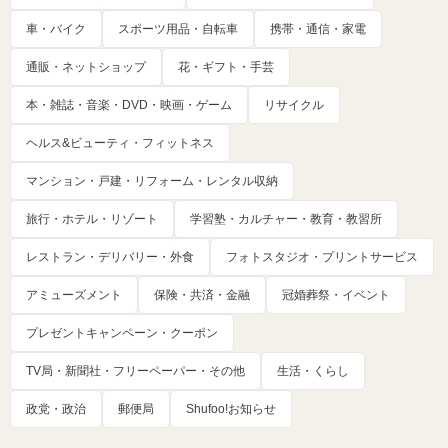
車・バイク
スポーツ用品・自転車
携帯・通信・家電
通販・ネットショップ
花・ギフト・手芸
本・雑誌・音楽・DVD・映画・ゲーム
リサイクル
ヘルス&ビューティ・フィットネス
マンション・戸建・リフォーム・レンタル収納
旅行・ホテル・リゾート
学習塾・カルチャー・教育・教習所
レストラン・デリバリー・外食
フォトスタジオ・プリントサービス
アミューズメント
保険・共済・金融
冠婚葬祭・イベント
プレゼントキャンペーン・クーポン
TV局・新聞社・フリーペーパー・その他
生活・くらし
政党・政治
郵便局
Shufoo!お知らせ