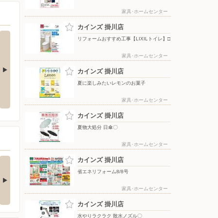
家具･ホームセンター
カインズ 掛川店
リフォームおすすめ工事【LIXILトイレ】□
家具･ホームセンター
カインズ 掛川店
夏に楽しみたいレモンのお菓子
ト10倍_8月は
夏物大処分 日傘〇
夏物大処分 ポップアップテント
+水物〇
家具･ホームセンター
カインズ 掛川店
夏物大処分 日傘〇
家具･ホームセンター
の酒類合同キャンペ
カインズ 掛川店
ン
省エネリフォーム8/8号
の酒類合同キャンペーン
催中！ 抽選で最大…
家具･ホームセンター
カインズ 掛川店
水やりラクラク 散水ノズル〇