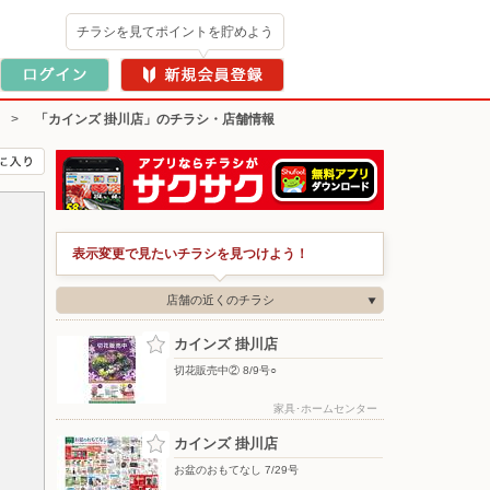
チラシを見てポイントを貯めよう
>
「カインズ 掛川店」のチラシ・店舗情報
表示変更で見たいチラシを見つけよう！
店舗の近くのチラシ
カインズ 掛川店
切花販売中② 8/9号○
家具･ホームセンター
カインズ 掛川店
お盆のおもてなし 7/29号