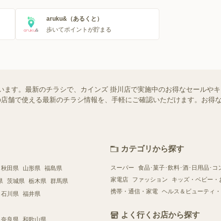
aruku&（あるくと）
歩いてポイントが貯まる
います。最新のチラシで、カインズ 掛川店で実施中のお得なセールや
お近くの店舗で使える最新のチラシ情報を、手軽にご確認いただけます。お
カテゴリから探す
スーパー
食品･菓子･飲料･酒･日用品･コ
秋田県
山形県
福島県
家電店
ファッション
キッズ・ベビー・
県
茨城県
栃木県
群馬県
携帯・通信・家電
ヘルス＆ビューティ・
石川県
福井県
よく行くお店から探す
奈良県
和歌山県