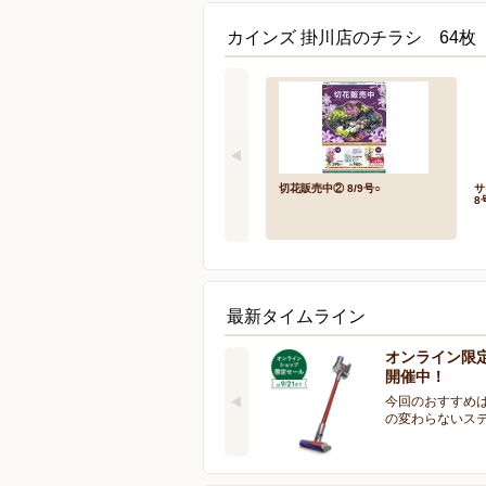
カインズ 掛川店のチラシ 64枚
切花販売中② 8/9号○
サ
8
最新タイムライン
オンライン限
開催中！
今回のおすすめは
の変わらないス