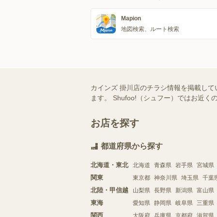
Mapion
地図検索、ルート検索
カインズ 掛川店のチラシ情報を掲載して
ます。 Shufoo!（シュフー）では
お店を探す
都道府県から探す
北海道・東北
北海道
青森県
岩手県
宮城県
関東
東京都
神奈川県
埼玉県
千葉
北陸・甲信越
山梨県
長野県
新潟県
富山県
東海
愛知県
静岡県
岐阜県
三重県
関西
大阪府
兵庫県
京都府
滋賀県