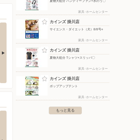
夏物大処分 ハンディーファン+氷のう〇
家具･ホームセンター
カインズ 掛川店
サイエンス・ダイエット（犬）8/8号○
家具･ホームセンター
カインズ 掛川店
夏物大処分 Tシャツ+スリッパ〇
販宣伝協議会／ホクレ
杏林堂薬局/掛川花鳥園前店
イオン
家具･ホームセンター
合会（静岡県）
〒436-0024 静岡県掛川市南西郷424-1
〒437-0
カインズ 掛川店
ポップアップテント
家具･ホームセンター
もっと見る