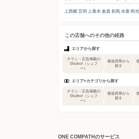
上西郷
五明
上垂木
倉真
初馬
水垂
和
この店舗へのその他の経路
エリアから探す
チラシ・広告掲載の
都道府県から
Shufoo!（シュフ
探す
ー）
エリア×カテゴリから探す
チラシ・広告掲載の
都道府県から
Shufoo!（シュフ
探す
ー）
ONE COMPATHのサービス