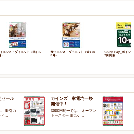
イエンス・ダイエット（猫）8/
サイエンス・ダイエット（犬）8/
CAINZ Pay_ポイン
号○
8号○
2回開催
定セール
カインズ 家電均一祭
夏
開催中！
ー
、 吸引力
3000円均一では、 オーブン
夏
ティ…
トースター 電気ケ…
開