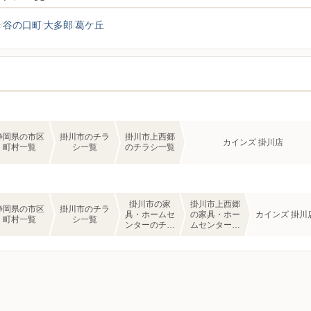
光
谷の口町
大多郎
葛ケ丘
静岡県の市区
掛川市のチラ
掛川市上西郷
カインズ 掛川店
町村一覧
シ一覧
のチラシ一覧
掛川市の家
掛川市上西郷
静岡県の市区
掛川市のチラ
具・ホームセ
の家具・ホー
カインズ 掛川
町村一覧
シ一覧
ンターのチラ
ムセンターの
シ一覧
チラシ一覧