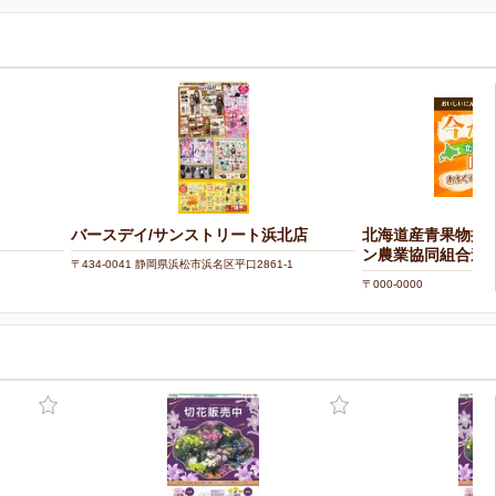
バースデイ/サンストリート浜北店
北海道産青果物拡
ン農業協同組合連
〒434-0041 静岡県浜松市浜名区平口2861-1
〒000-0000