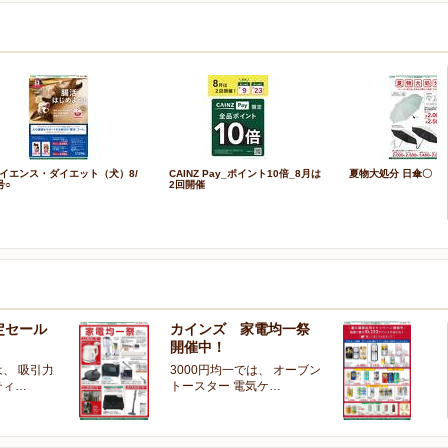
イエンス・ダイエット（犬）8/
CAINZ Pay_ポイント10倍_8月は
夏物大処分 日傘〇
号○
2回開催
定セール
カインズ 家電均一祭
夏
開催中！
ー
、 吸引力
3000円均一では、 オーブン
夏
ティ…
トースター 電気ケ…
開