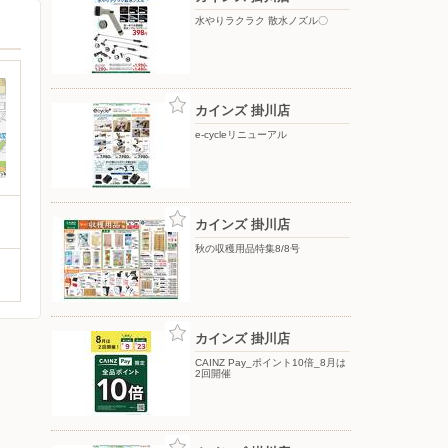
水やりラクラク 散水ノズル〇
カインズ 掛川店
e-cycleリニューアル
カインズ 掛川店
秋の収穫用品特集8/8号
カインズ 掛川店
CAINZ Pay_ポイント10倍_8月は
2回開催