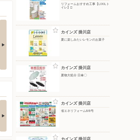
リフォームおすすめ工事【LIXILト
イレ】□
カインズ 掛川店
夏に楽しみたいレモンのお菓子
夏物大処分 ポップアップテント
水やりラクラク 散水ノズル〇
+水物〇
カインズ 掛川店
夏物大処分 日傘〇
の酒類合同キャンペ
カインズ 掛川店
ン
省エネリフォーム8/8号
の酒類合同キャンペーン
催中！ 抽選で最大…
カインズ 掛川店