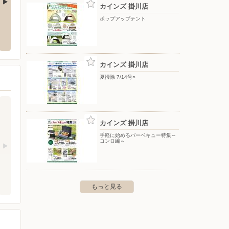
カインズ 掛川店
ポップアップテント
カインズ 磐田豊岡店
カイン
鷺田601
〒438-0126 磐田市下神増93
〒438-0
カインズ 掛川店
夏掃除 7/14号○
カインズ 掛川店
手軽に始めるバーベキュー特集～
コンロ編～
もっと見る