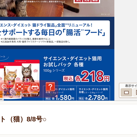
表示サ
（猫）8/8号○