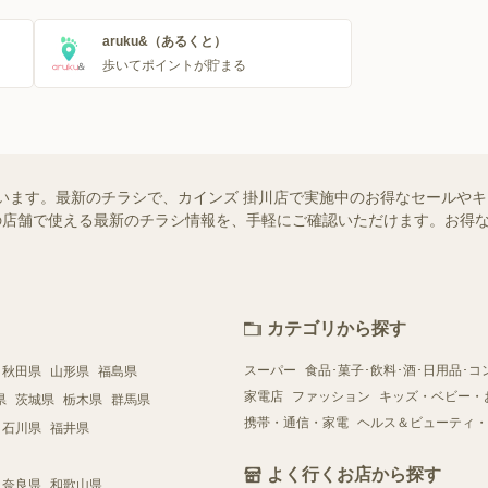
aruku&（あるくと）
歩いてポイントが貯まる
います。最新のチラシで、カインズ 掛川店で実施中のお得なセールや
お近くの店舗で使える最新のチラシ情報を、手軽にご確認いただけます。お
カテゴリから探す
スーパー
食品･菓子･飲料･酒･日用品･コ
秋田県
山形県
福島県
家電店
ファッション
キッズ・ベビー・
県
茨城県
栃木県
群馬県
携帯・通信・家電
ヘルス＆ビューティ・
石川県
福井県
よく行くお店から探す
奈良県
和歌山県