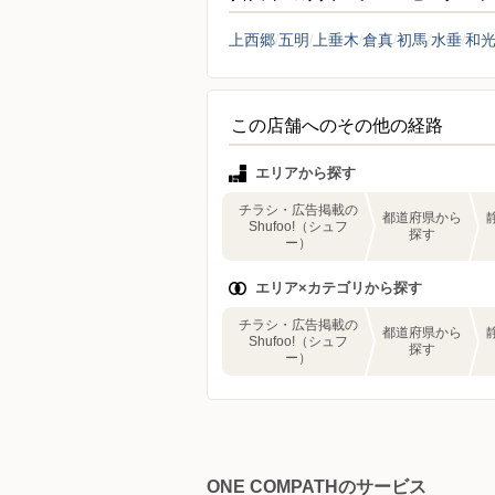
上西郷
五明
上垂木
倉真
初馬
水垂
和
この店舗へのその他の経路
エリアから探す
チラシ・広告掲載の
都道府県から
Shufoo!（シュフ
探す
ー）
エリア×カテゴリから探す
チラシ・広告掲載の
都道府県から
Shufoo!（シュフ
探す
ー）
ONE COMPATHのサービス