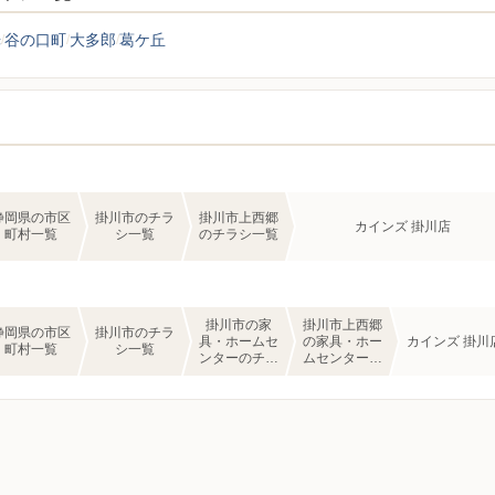
光
谷の口町
大多郎
葛ケ丘
静岡県の市区
掛川市のチラ
掛川市上西郷
カインズ 掛川店
町村一覧
シ一覧
のチラシ一覧
掛川市の家
掛川市上西郷
静岡県の市区
掛川市のチラ
具・ホームセ
の家具・ホー
カインズ 掛川
町村一覧
シ一覧
ンターのチラ
ムセンターの
シ一覧
チラシ一覧