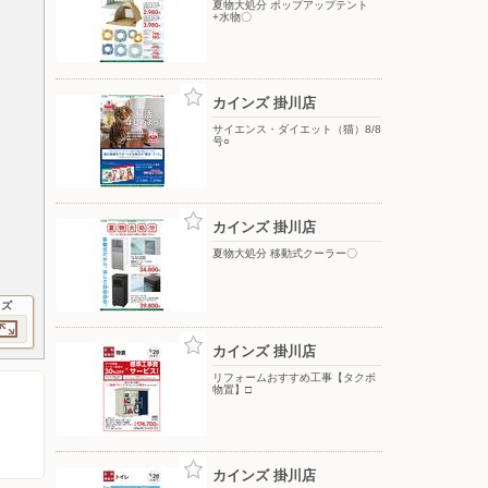
夏物大処分 ポップアップテント
+水物〇
カインズ 掛川店
サイエンス・ダイエット（猫）8/8
号○
カインズ 掛川店
夏物大処分 移動式クーラー〇
イズ
カインズ 掛川店
リフォームおすすめ工事【タクボ
物置】□
カインズ 掛川店