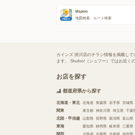
Mapion
地図検索、ルート検索
カインズ 掛川店のチラシ情報を掲載して
ます。 Shufoo!（シュフー）では
お店を探す
都道府県から探す
北海道・東北
北海道
青森県
岩手県
宮城県
関東
東京都
神奈川県
埼玉県
千葉
北陸・甲信越
山梨県
長野県
新潟県
富山県
東海
愛知県
静岡県
岐阜県
三重県
関西
大阪府
兵庫県
京都府
滋賀県