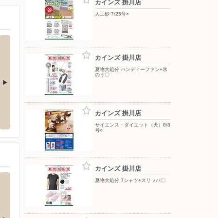
カインズ 掛川店
人工砂 7/25号○
カインズ 掛川店
夏物大処分 ハンディーファン+氷
のう〇
ンター店
バースデイ/サンストリート浜北店
イオン
カインズ 掛川店
市堀越字才別当421-1
〒434-0041 静岡県浜松市浜名区平口2861-1
〒437-0
サイエンス・ダイエット（犬）8/8
号○
カインズ 掛川店
夏物大処分 Tシャツ+スリッパ〇