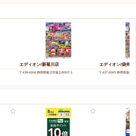
エディオン/新菊川店
エディオン/袋井イ
〒439-0006 静岡県菊川市堀之内507-1
〒437-0065 静岡県袋井