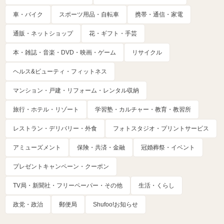
車・バイク
スポーツ用品・自転車
携帯・通信・家電
通販・ネットショップ
花・ギフト・手芸
本・雑誌・音楽・DVD・映画・ゲーム
リサイクル
ヘルス&ビューティ・フィットネス
マンション・戸建・リフォーム・レンタル収納
旅行・ホテル・リゾート
学習塾・カルチャー・教育・教習所
レストラン・デリバリー・外食
フォトスタジオ・プリントサービス
アミューズメント
保険・共済・金融
冠婚葬祭・イベント
プレゼントキャンペーン・クーポン
TV局・新聞社・フリーペーパー・その他
生活・くらし
政党・政治
郵便局
Shufoo!お知らせ