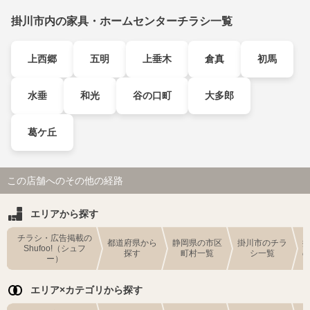
掛川市内の家具・ホームセンターチラシ一覧
上西郷
五明
上垂木
倉真
初馬
水垂
和光
谷の口町
大多郎
葛ケ丘
この店舗へのその他の経路
エリアから探す
チラシ・広告掲載の
都道府県から
静岡県の市区
掛川市のチラ
Shufoo!（シュフ
探す
町村一覧
シ一覧
ー）
エリア×カテゴリから探す