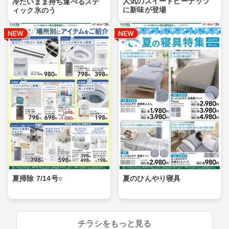
人気のスイートピーナッツ
冷たいまま持ち運べるステ
に新味が登場
ィック氷のう
夏掃除 7/14号○
夏のひんやり寝具
チラシをもっと見る