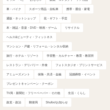
車・バイク
スポーツ用品・自転車
携帯・通信・家電
通販・ネットショップ
花・ギフト・手芸
本・雑誌・音楽・DVD・映画・ゲーム
リサイクル
ヘルス&ビューティ・フィットネス
マンション・戸建・リフォーム・レンタル収納
旅行・ホテル・リゾート
学習塾・カルチャー・教育・教習所
レストラン・デリバリー・外食
フォトスタジオ・プリントサービス
アミューズメント
保険・共済・金融
冠婚葬祭・イベント
プレゼントキャンペーン・クーポン
TV局・新聞社・フリーペーパー・その他
生活・くらし
政党・政治
郵便局
Shufoo!お知らせ