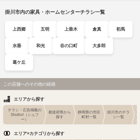
掛川市内の家具・ホームセンターチラシ一覧
上西郷
五明
上垂木
倉真
初馬
水垂
和光
谷の口町
大多郎
葛ケ丘
この店舗へのその他の経路
エリアから探す
チラシ・広告掲載の
都道府県から
静岡県の市区
掛川市のチラ
Shufoo!（シュフ
探す
町村一覧
シ一覧
ー）
エリア×カテゴリから探す