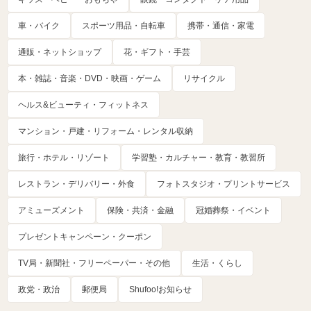
車・バイク
スポーツ用品・自転車
携帯・通信・家電
通販・ネットショップ
花・ギフト・手芸
本・雑誌・音楽・DVD・映画・ゲーム
リサイクル
ヘルス&ビューティ・フィットネス
マンション・戸建・リフォーム・レンタル収納
旅行・ホテル・リゾート
学習塾・カルチャー・教育・教習所
レストラン・デリバリー・外食
フォトスタジオ・プリントサービス
アミューズメント
保険・共済・金融
冠婚葬祭・イベント
プレゼントキャンペーン・クーポン
TV局・新聞社・フリーペーパー・その他
生活・くらし
政党・政治
郵便局
Shufoo!お知らせ