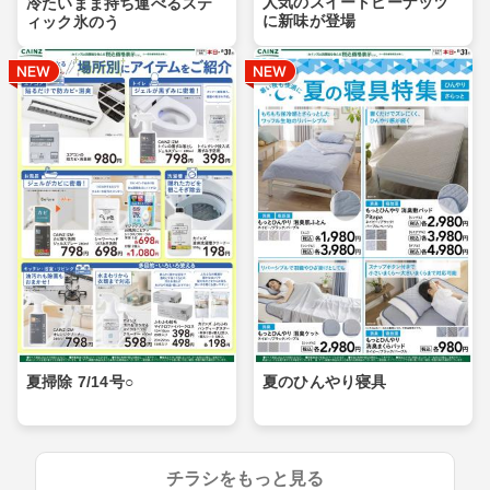
人気のスイートピーナッツ
冷たいまま持ち運べるステ
に新味が登場
ィック氷のう
夏掃除 7/14号○
夏のひんやり寝具
チラシをもっと見る