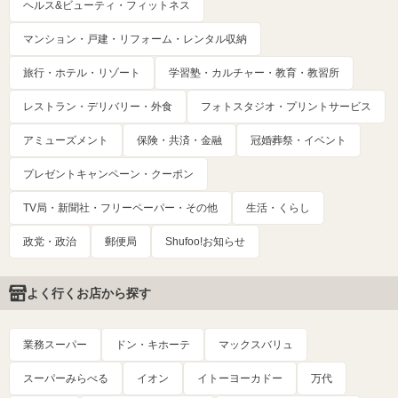
ヘルス&ビューティ・フィットネス
マンション・戸建・リフォーム・レンタル収納
旅行・ホテル・リゾート
学習塾・カルチャー・教育・教習所
レストラン・デリバリー・外食
フォトスタジオ・プリントサービス
アミューズメント
保険・共済・金融
冠婚葬祭・イベント
プレゼントキャンペーン・クーポン
TV局・新聞社・フリーペーパー・その他
生活・くらし
政党・政治
郵便局
Shufoo!お知らせ
よく行くお店から探す
業務スーパー
ドン・キホーテ
マックスバリュ
スーパーみらべる
イオン
イトーヨーカドー
万代