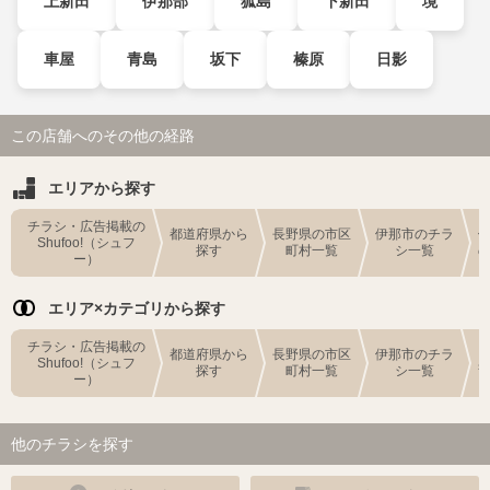
上新田
伊那部
狐島
下新田
境
車屋
青島
坂下
榛原
日影
この店舗へのその他の経路
エリアから探す
チラシ・広告掲載の
都道府県から
長野県の市区
伊那市のチラ
Shufoo!（シュフ
探す
町村一覧
シ一覧
ー）
エリア×カテゴリから探す
チラシ・広告掲載の
都道府県から
長野県の市区
伊那市のチラ
Shufoo!（シュフ
探す
町村一覧
シ一覧
ー）
他のチラシを探す