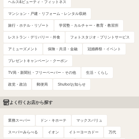
ヘルス&ビューティ・フィットネス
マンション・戸建・リフォーム・レンタル収納
旅行・ホテル・リゾート
学習塾・カルチャー・教育・教習所
レストラン・デリバリー・外食
フォトスタジオ・プリントサービス
アミューズメント
保険・共済・金融
冠婚葬祭・イベント
プレゼントキャンペーン・クーポン
TV局・新聞社・フリーペーパー・その他
生活・くらし
政党・政治
郵便局
Shufoo!お知らせ
よく行くお店から探す
業務スーパー
ドン・キホーテ
マックスバリュ
スーパーみらべる
イオン
イトーヨーカドー
万代