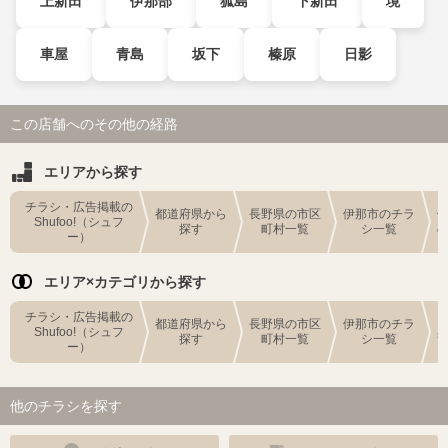
上新田
伊那部
狐島
下新田
境
車屋
青島
坂下
榛原
日影
この店舗へのその他の経路
エリアから探す
チラシ・広告掲載の
都道府県から
長野県の市区
伊那市のチラ
Shufoo!（シュフ
探す
町村一覧
シ一覧
ー）
エリア×カテゴリから探す
チラシ・広告掲載の
都道府県から
長野県の市区
伊那市のチラ
Shufoo!（シュフ
探す
町村一覧
シ一覧
ー）
他のチラシを探す