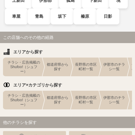
上新田
伊那部
狐島
下新田
境
車屋
青島
坂下
榛原
日影
この店舗へのその他の経路
エリアから探す
チラシ・広告掲載の
都道府県から
長野県の市区
伊那市のチラ
Shufoo!（シュフ
探す
町村一覧
シ一覧
ー）
エリア×カテゴリから探す
チラシ・広告掲載の
都道府県から
長野県の市区
伊那市のチラ
Shufoo!（シュフ
探す
町村一覧
シ一覧
ー）
他のチラシを探す