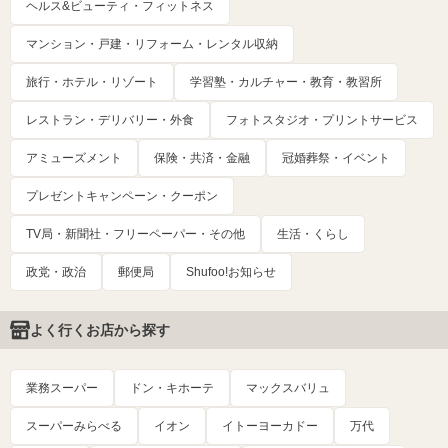
ヘルス&ビューティ・フィットネス
マンション・戸建・リフォーム・レンタル収納
旅行・ホテル・リゾート
学習塾・カルチャー・教育・教習所
レストラン・デリバリー・外食
フォトスタジオ・プリントサービス
アミューズメント
保険・共済・金融
冠婚葬祭・イベント
プレゼントキャンペーン・クーポン
TV局・新聞社・フリーペーパー・その他
生活・くらし
政党・政治
郵便局
Shufoo!お知らせ
よく行くお店から探す
業務スーパー
ドン・キホーテ
マックスバリュ
スーパーみらべる
イオン
イトーヨーカドー
万代