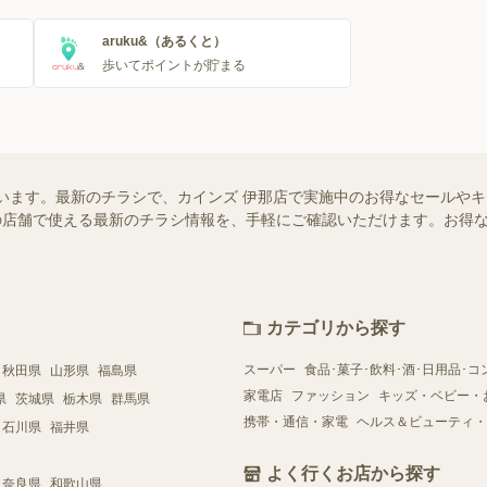
aruku&（あるくと）
歩いてポイントが貯まる
います。最新のチラシで、カインズ 伊那店で実施中のお得なセールや
お近くの店舗で使える最新のチラシ情報を、手軽にご確認いただけます。お
カテゴリから探す
スーパー
食品･菓子･飲料･酒･日用品･コ
秋田県
山形県
福島県
家電店
ファッション
キッズ・ベビー・
県
茨城県
栃木県
群馬県
携帯・通信・家電
ヘルス＆ビューティ・
石川県
福井県
よく行くお店から探す
奈良県
和歌山県