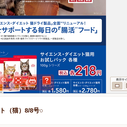
表示サ
（猫）8/8号○