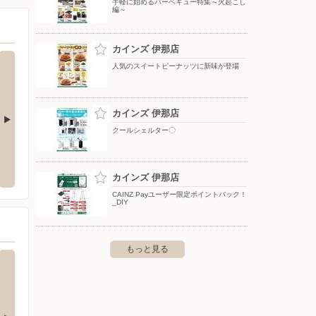
手軽に始めるバーベキュー特集～火起こし
編～
カインズ 伊那店
人気のスイートピーナッツに新味が登場
カインズ 伊那店
クールシェルター〇
ケーズデンキ/伊那店
Shu
境8566
〒399-4431 長野県伊那市西春近2692-1
〒000-00
カインズ 伊那店
CAINZ Payユーザー限定ポイントバック！
_DIY
もっと見る