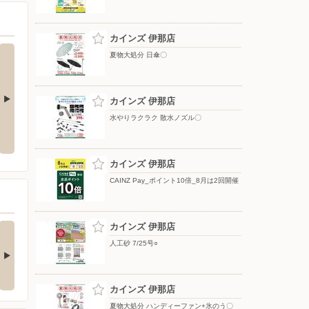
カインズ 伊那店
夏物大処分 日傘〇
カインズ 伊那店
水やりラクラク 散水ノズル〇
ップテント
水やりラクラク 散水ノズル〇
夏物大処分 移動式クーラー〇
カインズ 伊那店
CAINZ Pay_ポイント10倍_8月は2回開催
の酒類合同キャンペ
カインズ 伊那店
ン
人工砂 7/25号○
の酒類合同キャンペーン
催中！ 抽選で最大…
カインズ 伊那店
夏物大処分 ハンディーファン+氷のう〇