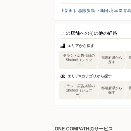
上新田
伊那部
狐島
下新田
境
車屋
青
この店舗へのその他の経路
エリアから探す
チラシ・広告掲載の
都道府県から
Shufoo!（シュフ
探す
ー）
エリア×カテゴリから探す
チラシ・広告掲載の
都道府県から
Shufoo!（シュフ
探す
ー）
ONE COMPATHのサービス