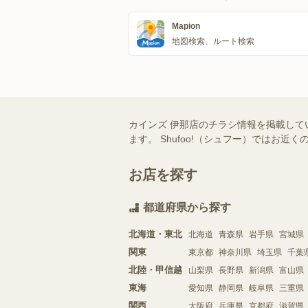
Mapion
地図検索、ルート検索
カインズ 伊那店のチラシ情報を掲載して
ます。 Shufoo!（シュフー）では
お店を探す
都道府県から探す
北海道・東北
北海道
青森県
岩手県
宮城県
関東
東京都
神奈川県
埼玉県
千葉
北陸・甲信越
山梨県
長野県
新潟県
富山県
東海
愛知県
静岡県
岐阜県
三重県
関西
大阪府
兵庫県
京都府
滋賀県