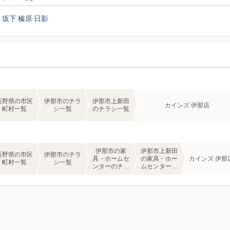
島
坂下
榛原
日影
長野県の市区
伊那市のチラ
伊那市上新田
カインズ 伊那店
町村一覧
シ一覧
のチラシ一覧
伊那市の家
伊那市上新田
長野県の市区
伊那市のチラ
具・ホームセ
の家具・ホー
カインズ 伊那
町村一覧
シ一覧
ンターのチラ
ムセンターの
シ一覧
チラシ一覧