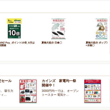
AINZ Pay_ポイント10倍_8月は
夏物大処分 日傘〇
夏物大処分 ポップア
回開催
+水物〇
定セール
カインズ 家電均一祭
夏
開催中！
ー
、 吸引力
3000円均一では、 オーブン
夏
ティ…
トースター 電気ケ…
開